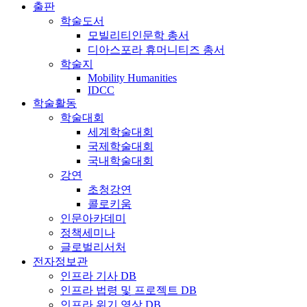
출판
학술도서
모빌리티인문학 총서
디아스포라 휴머니티즈 총서
학술지
Mobility Humanities
IDCC
학술활동
학술대회
세계학술대회
국제학술대회
국내학술대회
강연
초청강연
콜로키움
인문아카데미
정책세미나
글로벌리서처
전자정보관
인프라 기사 DB
인프라 법령 및 프로젝트 DB
인프라 위기 영상 DB