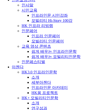
인사말
시민교육
인프라인문 시민강좌
모빌리티 Hi-Story 100강
HK 인프라 리빙랩
인문페어
인프라 인문페어
모빌리티 인문페어
교육 영상 콘텐츠
쉽게 배우는 인프라인문학
쉽게 배우는 모빌리티인문학
인문페스티벌
아젠다
HK3.0 인프라인문학
소개
세부아젠다
인프라인문 아카데미
HK움 프로젝트
HK+ 모빌리티인문학
소개
연구성과