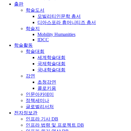
출판
학술도서
모빌리티인문학 총서
디아스포라 휴머니티즈 총서
학술지
Mobility Humanities
IDCC
학술활동
학술대회
세계학술대회
국제학술대회
국내학술대회
강연
초청강연
콜로키움
인문아카데미
정책세미나
글로벌리서처
전자정보관
인프라 기사 DB
인프라 법령 및 프로젝트 DB