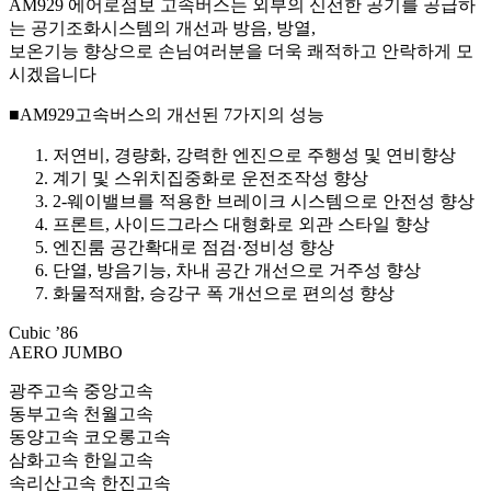
AM929 에어로점보 고속버스는 외부의 신선한 공기를 공급하
는 공기조화시스템의 개선과 방음, 방열,
보온기능 향상으로 손님여러분을 더욱 쾌적하고 안락하게 모
시겠읍니다
■AM929고속버스의 개선된 7가지의 성능
저연비, 경량화, 강력한 엔진으로 주행성 및 연비향상
계기 및 스위치집중화로 운전조작성 향상
2-웨이밸브를 적용한 브레이크 시스템으로 안전성 향상
프론트, 사이드그라스 대형화로 외관 스타일 향상
엔진룸 공간확대로 점검·정비성 향상
단열, 방음기능, 차내 공간 개선으로 거주성 향상
화물적재함, 승강구 폭 개선으로 편의성 향상
Cubic ’86
AERO JUMBO
광주고속 중앙고속
동부고속 천월고속
동양고속 코오롱고속
삼화고속 한일고속
속리산고속 한진고속