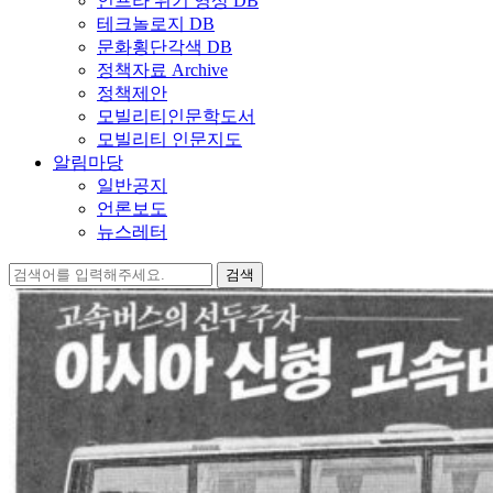
인프라 위기 영상 DB
테크놀로지 DB
문화횡단각색 DB
정책자료 Archive
정책제안
모빌리티인문학도서
모빌리티 인문지도
알림마당
일반공지
언론보도
뉴스레터
검
색: