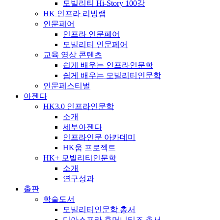
모빌리티 Hi-Story 100강
HK 인프라 리빙랩
인문페어
인프라 인문페어
모빌리티 인문페어
교육 영상 콘텐츠
쉽게 배우는 인프라인문학
쉽게 배우는 모빌리티인문학
인문페스티벌
아젠다
HK3.0 인프라인문학
소개
세부아젠다
인프라인문 아카데미
HK움 프로젝트
HK+ 모빌리티인문학
소개
연구성과
출판
학술도서
모빌리티인문학 총서
디아스포라 휴머니티즈 총서