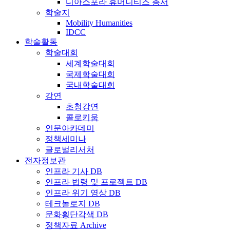
디아스포라 휴머니티즈 총서
학술지
Mobility Humanities
IDCC
학술활동
학술대회
세계학술대회
국제학술대회
국내학술대회
강연
초청강연
콜로키움
인문아카데미
정책세미나
글로벌리서처
전자정보관
인프라 기사 DB
인프라 법령 및 프로젝트 DB
인프라 위기 영상 DB
테크놀로지 DB
문화횡단각색 DB
정책자료 Archive