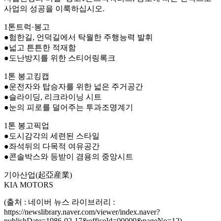
사업의 성공을 이룩하십시오.
1톤트럭·봉고
●험한길, 언덕길에서 탁월한 주행능력 발휘
●넓고 튼튼한 적재함
●도난방지를 위한 스티어링록크
1톤 봉고킹캡
●운전자와 탑승자를 위한 넓은 주거공간
●슬라이딩, 리크라이닝 시트
●눈의 피로를 덜어주는 투과조명계기
1톤 봉고픽업
●도시감각의 세련된 스타일
●좌석뒤의 다목적 여유공간
●콘솔박스와 등받이 겸용의 중앙시트
기아산업(起亞産業)
KIA MOTORS
(출처 : 네이버 뉴스 라이브러리 :
https://newslibrary.naver.com/viewer/index.naver?
publishDate=1986-02-17&officeId=00009&pageNo=12)