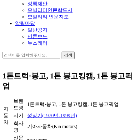
정책제안
모빌리티인문학도서
모빌리티 인문지도
알림마당
일반공지
언론보도
뉴스레터
검
색:
1톤트럭·봉고, 1톤 봉고킹캡, 1톤 봉고픽
업
브랜
1톤트럭·봉고, 1톤 봉고킹캡, 1톤 봉고픽업
드명
자
동
시기
성장기(1970년-1999년)
차
회사
기아자동차(Kia motors)
명
신문