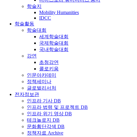
학술지
Mobility Humanities
IDCC
학술활동
학술대회
세계학술대회
국제학술대회
국내학술대회
강연
초청강연
콜로키움
인문아카데미
정책세미나
글로벌리서처
전자정보관
인프라 기사 DB
인프라 법령 및 프로젝트 DB
인프라 위기 영상 DB
테크놀로지 DB
문화횡단각색 DB
정책자료 Archive