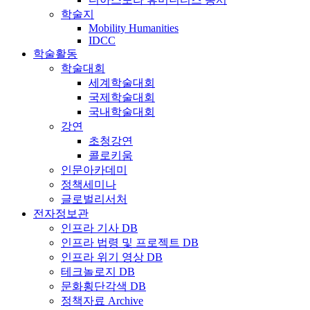
학술지
Mobility Humanities
IDCC
학술활동
학술대회
세계학술대회
국제학술대회
국내학술대회
강연
초청강연
콜로키움
인문아카데미
정책세미나
글로벌리서처
전자정보관
인프라 기사 DB
인프라 법령 및 프로젝트 DB
인프라 위기 영상 DB
테크놀로지 DB
문화횡단각색 DB
정책자료 Archive