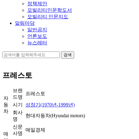
정책제안
모빌리티인문학도서
모빌리티 인문지도
알림마당
일반공지
언론보도
뉴스레터
검
색:
프레스토
브랜
프레스토
드명
자
동
시기
성장기(1970년-1999년)
차
회사
현대자동차(Hyundai motors)
명
신문
매일경제
사명
매