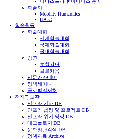
디아스포라 휴머니티즈 총서
학술지
Mobility Humanities
IDCC
학술활동
학술대회
세계학술대회
국제학술대회
국내학술대회
강연
초청강연
콜로키움
인문아카데미
정책세미나
글로벌리서처
전자정보관
인프라 기사 DB
인프라 법령 및 프로젝트 DB
인프라 위기 영상 DB
테크놀로지 DB
문화횡단각색 DB
정책자료 Archive