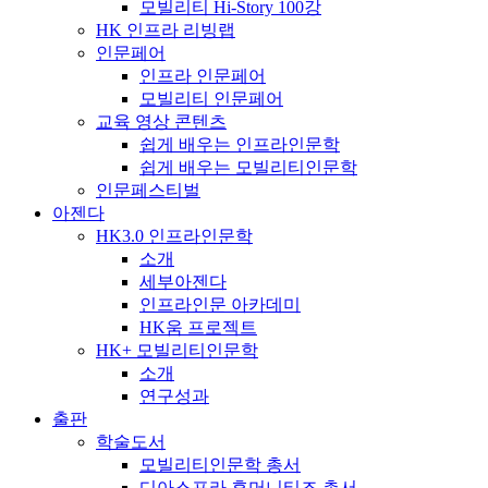
모빌리티 Hi-Story 100강
HK 인프라 리빙랩
인문페어
인프라 인문페어
모빌리티 인문페어
교육 영상 콘텐츠
쉽게 배우는 인프라인문학
쉽게 배우는 모빌리티인문학
인문페스티벌
아젠다
HK3.0 인프라인문학
소개
세부아젠다
인프라인문 아카데미
HK움 프로젝트
HK+ 모빌리티인문학
소개
연구성과
출판
학술도서
모빌리티인문학 총서
디아스포라 휴머니티즈 총서