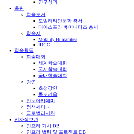
연구성과
출판
학술도서
모빌리티인문학 총서
디아스포라 휴머니티즈 총서
학술지
Mobility Humanities
IDCC
학술활동
학술대회
세계학술대회
국제학술대회
국내학술대회
강연
초청강연
콜로키움
인문아카데미
정책세미나
글로벌리서처
전자정보관
인프라 기사 DB
인프라 법령 및 프로젝트 DB