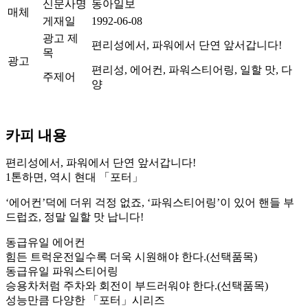
신문사명
동아일보
매체
게재일
1992-06-08
광고 제
편리성에서, 파워에서 단연 앞서갑니다!
목
광고
편리성, 에어컨, 파워스티어링, 일할 맛, 다
주제어
양
카피 내용
편리성에서, 파워에서 단연 앞서갑니다!
1톤하면, 역시 현대 「포터」
‘에어컨’덕에 더위 걱정 없죠, ‘파워스티어링’이 있어 핸들 부
드럽죠, 정말 일할 맛 납니다!
동급유일 에어컨
힘든 트럭운전일수록 더욱 시원해야 한다.(선택품목)
동급유일 파워스티어링
승용차처럼 주차와 회전이 부드러워야 한다.(선택품목)
성능만큼 다양한 「포터」시리즈