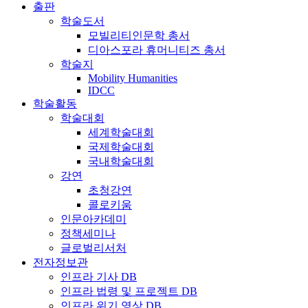
출판
학술도서
모빌리티인문학 총서
디아스포라 휴머니티즈 총서
학술지
Mobility Humanities
IDCC
학술활동
학술대회
세계학술대회
국제학술대회
국내학술대회
강연
초청강연
콜로키움
인문아카데미
정책세미나
글로벌리서처
전자정보관
인프라 기사 DB
인프라 법령 및 프로젝트 DB
인프라 위기 영상 DB