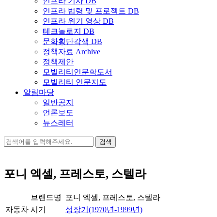
인프라 기사 DB
인프라 법령 및 프로젝트 DB
인프라 위기 영상 DB
테크놀로지 DB
문화횡단각색 DB
정책자료 Archive
정책제안
모빌리티인문학도서
모빌리티 인문지도
알림마당
일반공지
언론보도
뉴스레터
검
색:
포니 엑셀, 프레스토, 스텔라
브랜드명
포니 엑셀, 프레스토, 스텔라
자동차
시기
성장기(1970년-1999년)