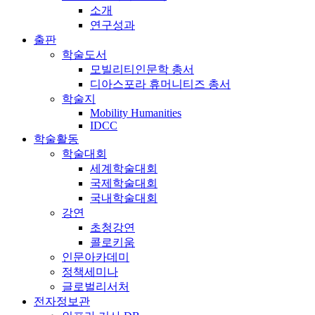
소개
연구성과
출판
학술도서
모빌리티인문학 총서
디아스포라 휴머니티즈 총서
학술지
Mobility Humanities
IDCC
학술활동
학술대회
세계학술대회
국제학술대회
국내학술대회
강연
초청강연
콜로키움
인문아카데미
정책세미나
글로벌리서처
전자정보관