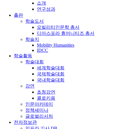
소개
연구성과
출판
학술도서
모빌리티인문학 총서
디아스포라 휴머니티즈 총서
학술지
Mobility Humanities
IDCC
학술활동
학술대회
세계학술대회
국제학술대회
국내학술대회
강연
초청강연
콜로키움
인문아카데미
정책세미나
글로벌리서처
전자정보관
인프라 기사 DB