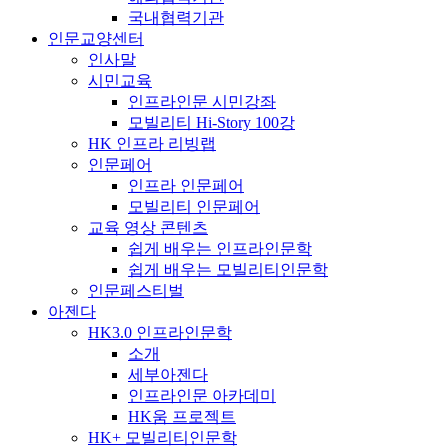
국내협력기관
인문교양센터
인사말
시민교육
인프라인문 시민강좌
모빌리티 Hi-Story 100강
HK 인프라 리빙랩
인문페어
인프라 인문페어
모빌리티 인문페어
교육 영상 콘텐츠
쉽게 배우는 인프라인문학
쉽게 배우는 모빌리티인문학
인문페스티벌
아젠다
HK3.0 인프라인문학
소개
세부아젠다
인프라인문 아카데미
HK움 프로젝트
HK+ 모빌리티인문학