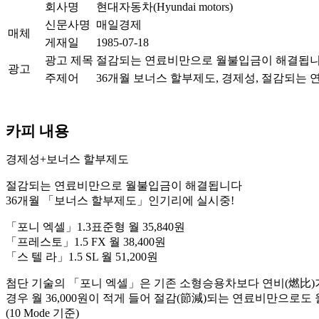
회사명
현대자동차(Hyundai motors)
신문사명
매일경제
매체
게재일
1985-07-18
광고 제목
절감되는 연료비만으로 월불입금이 해결됩니
광고
주제어
36개월 보너스 할부제도, 경제성, 절감되는 
카피 내용
경제성+보너스 할부제도
절감되는 연료비만으로 월불입금이 해결됩니다
36개월 「보너스 할부제도」인기리에 실시중!
「포니 엑셀」1.3표준형 월 35,840원
「프레스토」1.5 FX 월 38,400원
「스 텔 라」1.5 SL 월 51,200원
첨단 기술의 「포니 엑셀」은 기존 소형승용차보다 연비(燃比)가 
경우 월 36,000원이 적게 들어 절감(節減)되는 연료비만으로도
(10 Mode 기준)