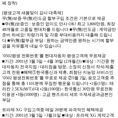
페 장착)
[평생고객 새봄맞이 감사 대축제]
무(無)보증∙무(無)인도금 할부구입 조건은 기본으로 제공
■무(無)보증인 : 보증인 없이도 만사 OK! 최고 3,800만원, 최장
48개월로 고품질 현대차를 드립니다 ■무(無)인도금 : 계약금만
준비 하세요! 차량가격 및 각종 부대비용까지 대출해 드립니
다 ■무(無)할부금 부담 : 원하는 금액만큼 원하는 시기에 할부
금을 자유롭게 내실 수 있습니다
‘0502평생 전화번호’를 현대자동차 평생고객께 무료제공
■기간: 2001년 3월 5일 ~ 4월 30일 (2개월간) ■대상 : 기간중 현
대자동차 전국지점 / 대리점을 방문, 소정의 신청서 작석/제출
고객 전원 ■혜택①한국통신과 제휴, 최첨단 지능망 서비스인
‘0502 평생전화번호’를 무료로 제공 ②5월 2일, 응모고객중 추
첨을 통해 총 1101분께 푸짐한 행운을 드립니다 •1등(1명) : 테
라칸 2.5EX(M/T)1대 •2등(100명) : 한국통신 30만원 무료전화
이용권 •3등(1000명) : 고급 핸즈프리 세트 ※제세공과금본인
부담
트라제 XG 구입고객중 매일 20분께 파격적인 혜택제공
■기간: 2001년 3월 5일 ~3월31일 ■대상 : 트라제 XG 계약고객