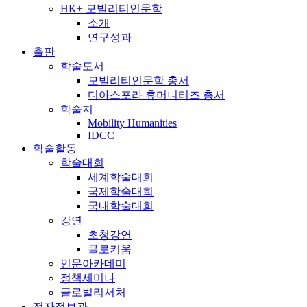
HK+ 모빌리티인문학
소개
연구성과
출판
학술도서
모빌리티인문학 총서
디아스포라 휴머니티즈 총서
학술지
Mobility Humanities
IDCC
학술활동
학술대회
세계학술대회
국제학술대회
국내학술대회
강연
초청강연
콜로키움
인문아카데미
정책세미나
글로벌리서처
전자정보관