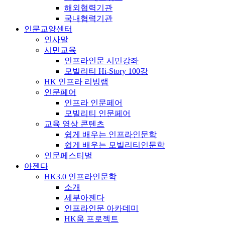
해외협력기관
국내협력기관
인문교양센터
인사말
시민교육
인프라인문 시민강좌
모빌리티 Hi-Story 100강
HK 인프라 리빙랩
인문페어
인프라 인문페어
모빌리티 인문페어
교육 영상 콘텐츠
쉽게 배우는 인프라인문학
쉽게 배우는 모빌리티인문학
인문페스티벌
아젠다
HK3.0 인프라인문학
소개
세부아젠다
인프라인문 아카데미
HK움 프로젝트