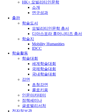
HK+ 모빌리티인문학
소개
연구성과
출판
학술도서
모빌리티인문학 총서
디아스포라 휴머니티즈 총서
학술지
Mobility Humanities
IDCC
학술활동
학술대회
세계학술대회
국제학술대회
국내학술대회
강연
초청강연
콜로키움
인문아카데미
정책세미나
글로벌리서처
전자정보관