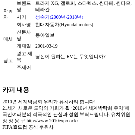
브랜드
트라제 XG, 갤로퍼, 스타렉스, 싼타페, 싼타모,
명
테라칸
자동
차
시기
성숙기(2000년-2018년)
회사명
현대자동차(Hyundai motors)
신문사
동아일보
명
매체
게재일
2001-03-19
광고 제
당신이 원하는 RV는 무엇입니까?
목
광고
주제어
카피 내용
2010년 세계박람회 우리가 유치하려 합니다!
21세기 새로운 도약의 기회가 될 ‘2010년 세계박람회 유치’에
국민여러분의 적극적인 관심과 성원 부탁드립니다. 유치위원
장 정 몽 구 http://www.2010expo.or.kr
FIFA월드컵 공식 후원사