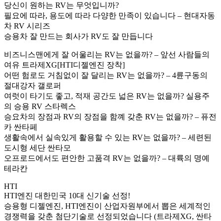
당신이 원하는 RV는 무엇입니까?
필요에 따라, 용도에 따라 다양한 만족이 있습니다 – 현대자동
차 RV 시리즈
승용차 잘 만드는 회사가 RV도 잘 만듭니다
비즈니스맨에게 잘 어울리는 RV는 없을까? – 앞선 사람들의
여유 트라제XG[HTI디젤엔진 장착]
어떤 험로도 거침없이 잘 달리는 RV는 없을까? – 4륜구동의
절대강자 갤로퍼
여럿이 타기도 좋고, 적재 공간도 넓은 RV는 없을까? 실용주
의 승용 RV 스타렉스
승요차의 장점과 RV의 장점을 함꼐 갖춘 RV는 없을까? – 퓨전
카 싼타페
생활속에서 실속있게 활용할 수 있는 RV는 없을까? – 세련된
도시형 세단 싼타모
오프로드에서도 편안한 고품격 RV는 없을까? – 대륙의 명예
테라칸
HTI
HTI엔진 대한민국 10대 신기술 선정!
승용형 디젤엔진, HTI엔진이 산업자원부에서 뽑은 세계적인
경쟁력을 갖춘 첨단기술로 선정되었습니다 (트라제XG, 싼타