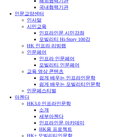
해외협력기관
국내협력기관
인문교양센터
인사말
시민교육
인프라인문 시민강좌
모빌리티 Hi-Story 100강
HK 인프라 리빙랩
인문페어
인프라 인문페어
모빌리티 인문페어
교육 영상 콘텐츠
쉽게 배우는 인프라인문학
쉽게 배우는 모빌리티인문학
인문페스티벌
아젠다
HK3.0 인프라인문학
소개
세부아젠다
인프라인문 아카데미
HK움 프로젝트
HK+ 모빌리티인문학