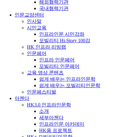
해외협력기관
국내협력기관
인문교양센터
인사말
시민교육
인프라인문 시민강좌
모빌리티 Hi-Story 100강
HK 인프라 리빙랩
인문페어
인프라 인문페어
모빌리티 인문페어
교육 영상 콘텐츠
쉽게 배우는 인프라인문학
쉽게 배우는 모빌리티인문학
인문페스티벌
아젠다
HK3.0 인프라인문학
소개
세부아젠다
인프라인문 아카데미
HK움 프로젝트
HK+ 모빌리티인문학