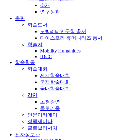
소개
연구성과
출판
학술도서
모빌리티인문학 총서
디아스포라 휴머니티즈 총서
학술지
Mobility Humanities
IDCC
학술활동
학술대회
세계학술대회
국제학술대회
국내학술대회
강연
초청강연
콜로키움
인문아카데미
정책세미나
글로벌리서처
전자정보관