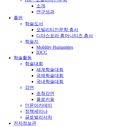
소개
연구성과
출판
학술도서
모빌리티인문학 총서
디아스포라 휴머니티즈 총서
학술지
Mobility Humanities
IDCC
학술활동
학술대회
세계학술대회
국제학술대회
국내학술대회
강연
초청강연
콜로키움
인문아카데미
정책세미나
글로벌리서처
전자정보관