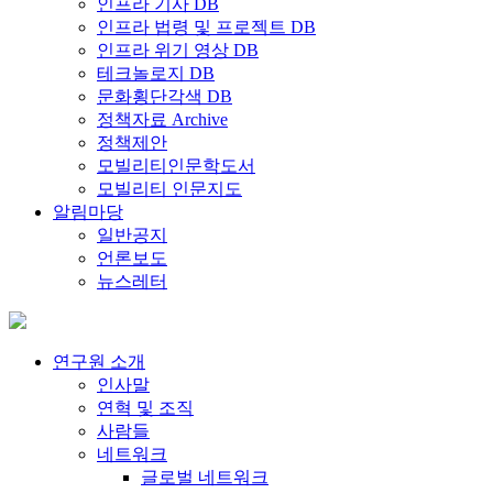
인프라 기사 DB
인프라 법령 및 프로젝트 DB
인프라 위기 영상 DB
테크놀로지 DB
문화횡단각색 DB
정책자료 Archive
정책제안
모빌리티인문학도서
모빌리티 인문지도
알림마당
일반공지
언론보도
뉴스레터
연구원 소개
인사말
연혁 및 조직
사람들
네트워크
글로벌 네트워크