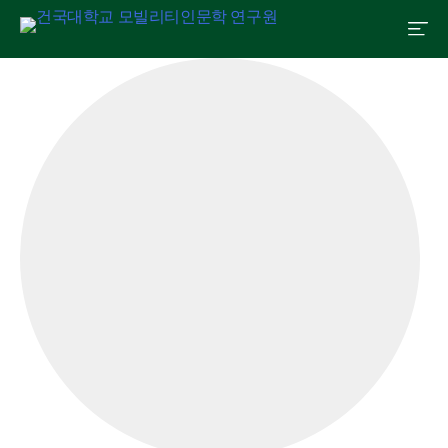
Skip
연구원 소개
인문교양센터
아젠다
출판
학술활동
전자정보관
알림마당
to
content