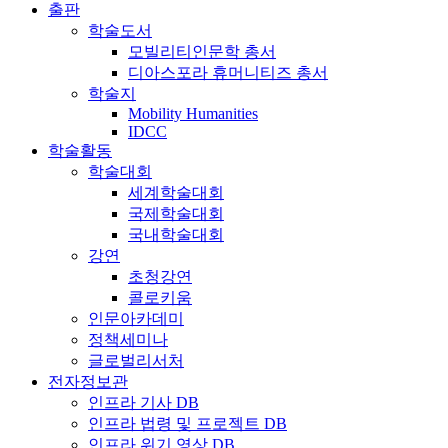
출판
학술도서
모빌리티인문학 총서
디아스포라 휴머니티즈 총서
학술지
Mobility Humanities
IDCC
학술활동
학술대회
세계학술대회
국제학술대회
국내학술대회
강연
초청강연
콜로키움
인문아카데미
정책세미나
글로벌리서처
전자정보관
인프라 기사 DB
인프라 법령 및 프로젝트 DB
인프라 위기 영상 DB