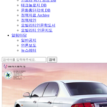
인프라 위기 영상 DB
테크놀로지 DB
문화횡단각색 DB
정책자료 Archive
정책제안
모빌리티인문학도서
모빌리티 인문지도
알림마당
일반공지
언론보도
뉴스레터
검
색: