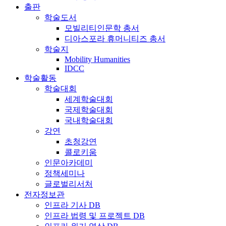
출판
학술도서
모빌리티인문학 총서
디아스포라 휴머니티즈 총서
학술지
Mobility Humanities
IDCC
학술활동
학술대회
세계학술대회
국제학술대회
국내학술대회
강연
초청강연
콜로키움
인문아카데미
정책세미나
글로벌리서처
전자정보관
인프라 기사 DB
인프라 법령 및 프로젝트 DB