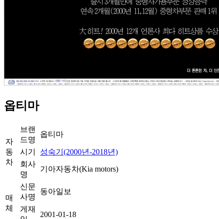
옵티마
브랜
옵티마
드명
자
동
시기
성숙기(2000년-2018년)
차
회사
기아자동차(Kia motors)
명
신문
동아일보
사명
매
체
게재
2001-01-18