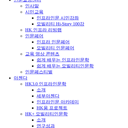
인사말
시민교육
인프라인문 시민강좌
모빌리티 Hi-Story 100강
HK 인프라 리빙랩
인문페어
인프라 인문페어
모빌리티 인문페어
교육 영상 콘텐츠
쉽게 배우는 인프라인문학
쉽게 배우는 모빌리티인문학
인문페스티벌
아젠다
HK3.0 인프라인문학
소개
세부아젠다
인프라인문 아카데미
HK움 프로젝트
HK+ 모빌리티인문학
소개
연구성과