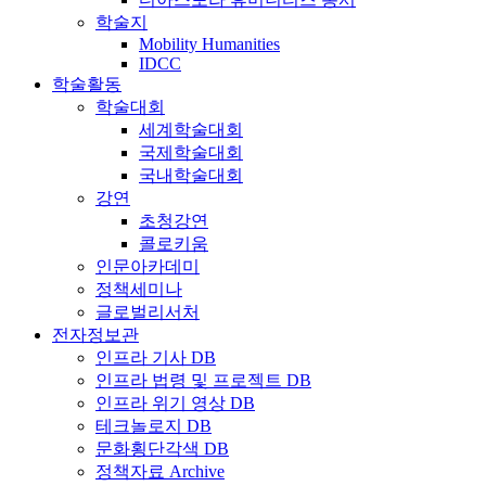
학술지
Mobility Humanities
IDCC
학술활동
학술대회
세계학술대회
국제학술대회
국내학술대회
강연
초청강연
콜로키움
인문아카데미
정책세미나
글로벌리서처
전자정보관
인프라 기사 DB
인프라 법령 및 프로젝트 DB
인프라 위기 영상 DB
테크놀로지 DB
문화횡단각색 DB
정책자료 Archive