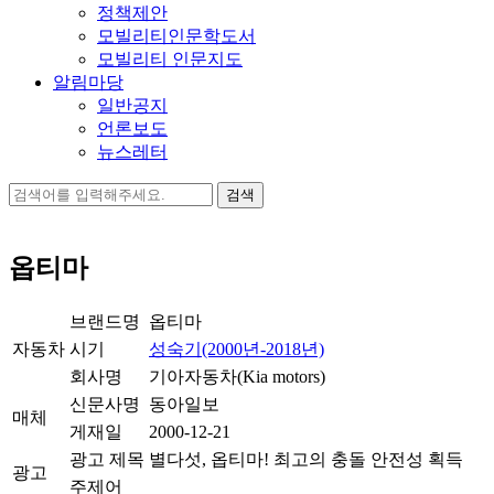
정책제안
모빌리티인문학도서
모빌리티 인문지도
알림마당
일반공지
언론보도
뉴스레터
검
색:
옵티마
브랜드명
옵티마
자동차
시기
성숙기(2000년-2018년)
회사명
기아자동차(Kia motors)
신문사명
동아일보
매체
게재일
2000-12-21
광고 제목
별다섯, 옵티마! 최고의 충돌 안전성 획득
광고
주제어