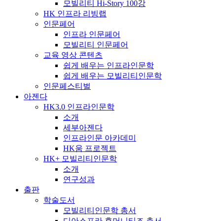
모빌리티 Hi-Story 100강
HK 인프라 리빙랩
인문페어
인프라 인문페어
모빌리티 인문페어
교육 영상 콘텐츠
쉽게 배우는 인프라인문학
쉽게 배우는 모빌리티인문학
인문페스티벌
아젠다
HK3.0 인프라인문학
소개
세부아젠다
인프라인문 아카데미
HK움 프로젝트
HK+ 모빌리티인문학
소개
연구성과
출판
학술도서
모빌리티인문학 총서
디아스포라 휴머니티즈 총서