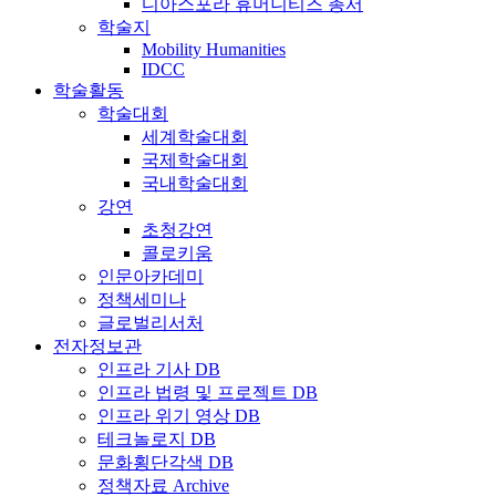
디아스포라 휴머니티즈 총서
학술지
Mobility Humanities
IDCC
학술활동
학술대회
세계학술대회
국제학술대회
국내학술대회
강연
초청강연
콜로키움
인문아카데미
정책세미나
글로벌리서처
전자정보관
인프라 기사 DB
인프라 법령 및 프로젝트 DB
인프라 위기 영상 DB
테크놀로지 DB
문화횡단각색 DB
정책자료 Archive