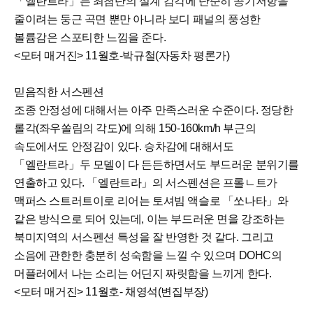
「엘란트라」는 최첨단의 설계 감각에 단순히 공기저항을
줄이려는 둥근 곡면 뿐만 아니라 보디 패널의 풍성한
볼륨감은 스포티한 느낌을 준다.
<모터 매거진> 11월호-박규철(자동차 평론가)
믿음직한 서스펜션
조종 안정성에 대해서는 아주 만족스러운 수준이다. 정당한
롤각(좌우쏠림의 각도)에 의해 150-160km/h 부근의
속도에서도 안정감이 있다. 승차감에 대해서도
「엘란트라」두 모델이 다 든든하면서도 부드러운 분위기를
연출하고 있다. 「엘란트라」의 서스펜션은 프롤ㄴ트가
맥퍼스 스트러트이로 리어는 토셔빔 액슬로 「쏘나타」와
같은 방식으로 되어 있는데, 이는 부드러운 면을 강조하는
북미지역의 서스펜션 특성을 잘 반영한 것 같다. 그리고
소음에 관한한 충분히 성숙함을 느낄 수 있으며 DOHC의
머플러에서 나는 소리는 어딘지 짜릿함을 느끼게 한다.
<모터 매거진> 11월호- 채영석(변집부장)