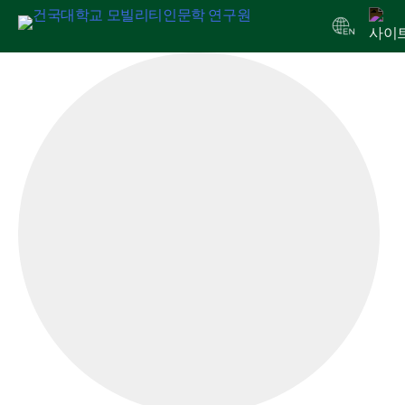
Skip
연구원 소개
인문교양센터
아젠다
출판
학술활동
전자정보관
알림마당
to
content