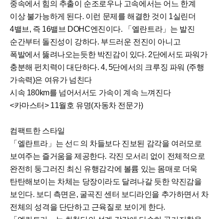
중속에서 힘의 추출이 순조로우나 고속에서는 어느 한계
이상 불가능하게 된다. 이런 문제를 해결한 것이 1실린더
4밸브, 즉 16밸브 DOHC엔진이다. 「엘란트라」는 발진
순간부터 돌진성이 강하다. 부드러운 전진이 아니고
폭발에서 뚫려나오는듯한 박진감이 있다. 2단에서도 파워가
충분해 펀치력이 대단하다. 4, 5단에서의 크루징 파워 (주행
가속력)은 여유가 넘친다
시속 180km를 넘어서서도 가속이 계속 느껴진다
<카마스터> 11월호 유명(자동차 전문가)
컴팩트한 스타일
「엘란트라」는 선ㄷ의 차들보다 진보된 감각을 여러모로
보여주는 즐거움을 제공한다. 각진 모서리 없이 전체적으로
완전히 둥그러진 최신 유행감각에 볼륨 있는 몸매로 더욱
탄탄해보이는 차체는 당장이라도 달려나갈 듯한 약진감을
보인다. 보디 측면은, 굴곡진 센터 보디라인을 추가하면서 차
전체의 성격을 단단하고 근육질로 보이게 한다.