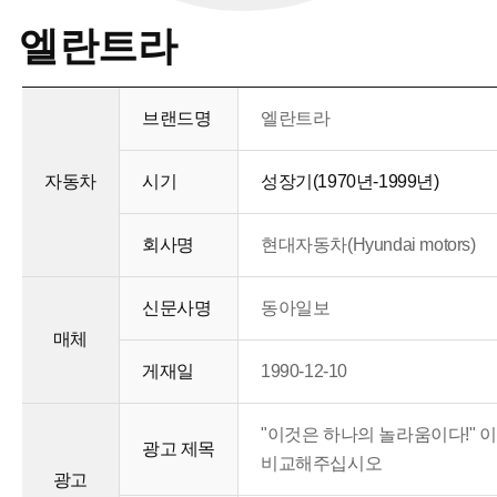
엘란트라
브랜드명
엘란트라
자동차
시기
성장기(1970년-1999년)
회사명
현대자동차(Hyundai motors)
신문사명
동아일보
매체
게재일
1990-12-10
"이것은 하나의 놀라움이다!" 
광고 제목
비교해주십시오
광고