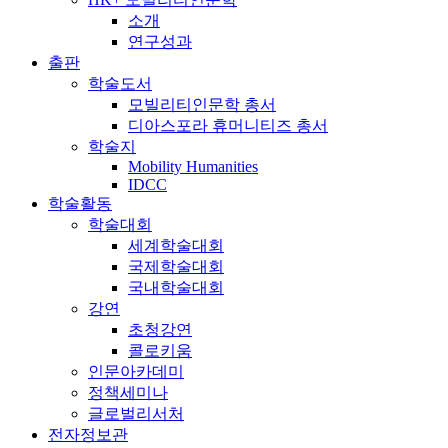
소개
연구성과
출판
학술도서
모빌리티인문학 총서
디아스포라 휴머니티즈 총서
학술지
Mobility Humanities
IDCC
학술활동
학술대회
세계학술대회
국제학술대회
국내학술대회
강연
초청강연
콜로키움
인문아카데미
정책세미나
글로벌리서처
전자정보관