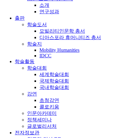
소개
연구성과
출판
학술도서
모빌리티인문학 총서
디아스포라 휴머니티즈 총서
학술지
Mobility Humanities
IDCC
학술활동
학술대회
세계학술대회
국제학술대회
국내학술대회
강연
초청강연
콜로키움
인문아카데미
정책세미나
글로벌리서처
전자정보관