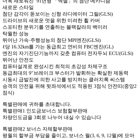
더욱 새로워진 ’91년형 「엑셀」의 첨단 메카니즘
새로운 스타일
첨단 감각이 돋보이는 신형 라디에이터 그릴(GLSi)
드라이브의 새로운 멋을 위한 미려한 휠 카버
스포티한 분위기를 연출하는 블랙칼라의 백미러
탁월한 성능
뛰어난 가속·주행성능의 첨단 MPI엔진(GLSi)
ℓ당 16.32km를 가는 동급최고 연비의 FBC엔진(GL)
엔진의 자기진단기능까지 갖춘 컴퓨터 전자두뇌 ECU(GLSi)
뛰어난 안전도
컴퓨터설계로 완성시킨 최적의 초강성 차체구조
동급최대의 9″브레이크 부스터가 발휘하는 확실한 제동력
시동시 급발진에 의한 사고를 방지하는 클러치록 씨스템
승객의 안전을 위해 뒷좌석에서도 적용된 3점식 안전띠(중앙2
점식)
특별판매에 귀하를 초대합니다.
특별판매1 인도금보너스 보험할부판매
차량인도금을 3회로 나누어 내실 수 있습니다
특별판매2 보너스 자체할부판매
평월의 할부금 부담을 줄이고, 보너스 월(3, 6, 9, 12월)에 모아