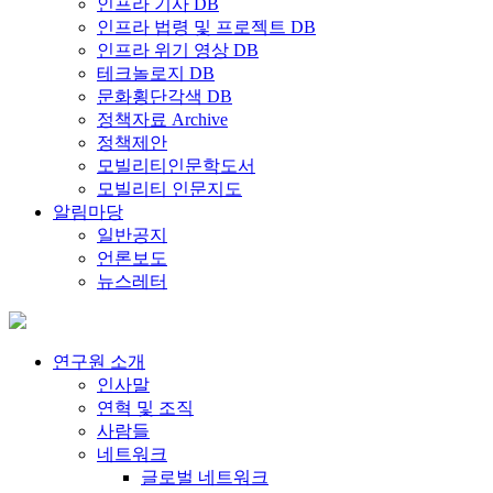
인프라 기사 DB
인프라 법령 및 프로젝트 DB
인프라 위기 영상 DB
테크놀로지 DB
문화횡단각색 DB
정책자료 Archive
정책제안
모빌리티인문학도서
모빌리티 인문지도
알림마당
일반공지
언론보도
뉴스레터
연구원 소개
인사말
연혁 및 조직
사람들
네트워크
글로벌 네트워크