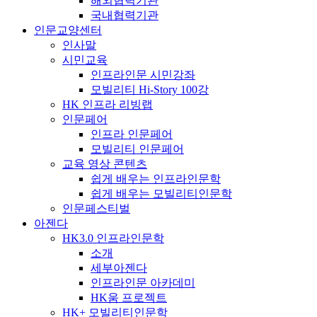
해외협력기관
국내협력기관
인문교양센터
인사말
시민교육
인프라인문 시민강좌
모빌리티 Hi-Story 100강
HK 인프라 리빙랩
인문페어
인프라 인문페어
모빌리티 인문페어
교육 영상 콘텐츠
쉽게 배우는 인프라인문학
쉽게 배우는 모빌리티인문학
인문페스티벌
아젠다
HK3.0 인프라인문학
소개
세부아젠다
인프라인문 아카데미
HK움 프로젝트
HK+ 모빌리티인문학