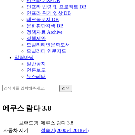
인프라 기사 DB
인프라 법령 및 프로젝트 DB
인프라 위기 영상 DB
테크놀로지 DB
문화횡단각색 DB
정책자료 Archive
정책제안
모빌리티인문학도서
모빌리티 인문지도
알림마당
일반공지
언론보도
뉴스레터
검
색:
에쿠스 람다 3.8
브랜드명
에쿠스 람다 3.8
자동차
시기
성숙기(2000년-2018년)