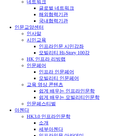
네트워크
글로벌 네트워크
해외협력기관
국내협력기관
인문교양센터
인사말
시민교육
인프라인문 시민강좌
모빌리티 Hi-Story 100강
HK 인프라 리빙랩
인문페어
인프라 인문페어
모빌리티 인문페어
교육 영상 콘텐츠
쉽게 배우는 인프라인문학
쉽게 배우는 모빌리티인문학
인문페스티벌
아젠다
HK3.0 인프라인문학
소개
세부아젠다
인프라인문 아카데미