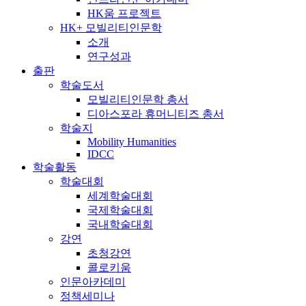
HK움 프로젝트
HK+ 모빌리티인문학
소개
연구성과
출판
학술도서
모빌리티인문학 총서
디아스포라 휴머니티즈 총서
학술지
Mobility Humanities
IDCC
학술활동
학술대회
세계학술대회
국제학술대회
국내학술대회
강연
초청강연
콜로키움
인문아카데미
정책세미나