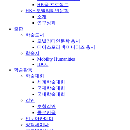
HK움 프로젝트
HK+ 모빌리티인문학
소개
연구성과
출판
학술도서
모빌리티인문학 총서
디아스포라 휴머니티즈 총서
학술지
Mobility Humanities
IDCC
학술활동
학술대회
세계학술대회
국제학술대회
국내학술대회
강연
초청강연
콜로키움
인문아카데미
정책세미나