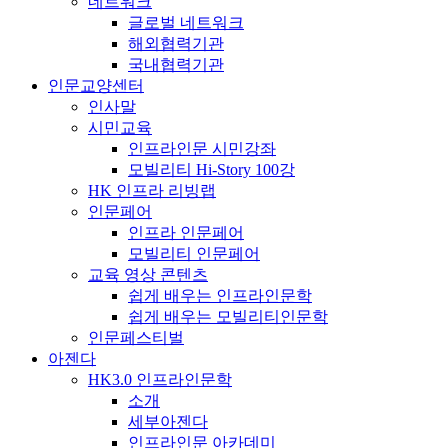
네트워크
글로벌 네트워크
해외협력기관
국내협력기관
인문교양센터
인사말
시민교육
인프라인문 시민강좌
모빌리티 Hi-Story 100강
HK 인프라 리빙랩
인문페어
인프라 인문페어
모빌리티 인문페어
교육 영상 콘텐츠
쉽게 배우는 인프라인문학
쉽게 배우는 모빌리티인문학
인문페스티벌
아젠다
HK3.0 인프라인문학
소개
세부아젠다
인프라인문 아카데미