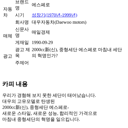
브랜드
에스페로
명
자동
차
시기
성장기(1970년-1999년)
회사명
대우자동차(Daewoo motors)
신문사
매일경제
명
매체
게재일
1990-09-29
광고 제
2000cc新(신), 중형세단 에스페로 마침내 세단
목
의 혁명인가?
광고
주제어
카피 내용
우리가 경혐해 보지 못한 세단이 태어났습니다.
대우의 고유모델로 탄생된
2000cc新(신), 중형세단 에스페로-
새로운 스타일, 새로운 성능, 합리적인 가격으로
마침내 중형세단의 혁명을 일으킵니다.