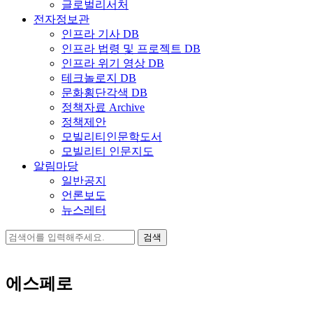
글로벌리서처
전자정보관
인프라 기사 DB
인프라 법령 및 프로젝트 DB
인프라 위기 영상 DB
테크놀로지 DB
문화횡단각색 DB
정책자료 Archive
정책제안
모빌리티인문학도서
모빌리티 인문지도
알림마당
일반공지
언론보도
뉴스레터
검
색:
에스페로