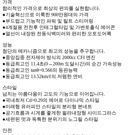
가격
합리적인 가격으로 최상의 편의를 실현합니다.
●기술혁신으로 이룩한 900만원대의 가격
●부드럽고 기능적인 파워 및 틸트 스티어링
●4계절용 전천후 인테그럴타입 및 가변토출식 에어콘
●열선이 내장된 전동식백미러와 편리한 오토도어록
성능
첨단의 메카니즘으로 최고의 성능을 추구합니다.
●중앙집중 전자제어 방식의 2000cc CFI 엔진
●동급최고인 11.4초(0→200m 도달시간)의 순간 가속성능
●동급최고인 tanθ=0.566의 등판능력
●동급최고인 13.52km/ℓ의 저렴한 연비
스타일
넘치는 아름다움이 고도의 기능으로 이어집니다.
●국내최저 Cd=0.29의 에어로 다이나믹 스타일
●미래형 유러피안 스타일의 분리형 본네트
●공기흐름과 시게를 좋게한 필라내장형 사이드그라스
●세련된 멋과 독특한 분위기의 노그릴 스타일
안전