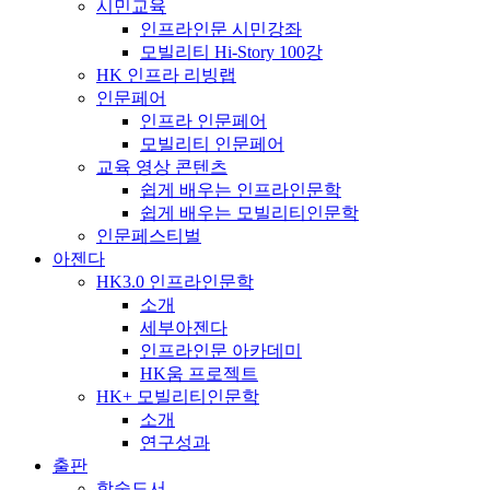
시민교육
인프라인문 시민강좌
모빌리티 Hi-Story 100강
HK 인프라 리빙랩
인문페어
인프라 인문페어
모빌리티 인문페어
교육 영상 콘텐츠
쉽게 배우는 인프라인문학
쉽게 배우는 모빌리티인문학
인문페스티벌
아젠다
HK3.0 인프라인문학
소개
세부아젠다
인프라인문 아카데미
HK움 프로젝트
HK+ 모빌리티인문학
소개
연구성과
출판
학술도서