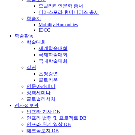
모빌리티인문학 총서
디아스포라 휴머니티즈 총서
학술지
Mobility Humanities
IDCC
학술활동
학술대회
세계학술대회
국제학술대회
국내학술대회
강연
초청강연
콜로키움
인문아카데미
정책세미나
글로벌리서처
전자정보관
인프라 기사 DB
인프라 법령 및 프로젝트 DB
인프라 위기 영상 DB
테크놀로지 DB