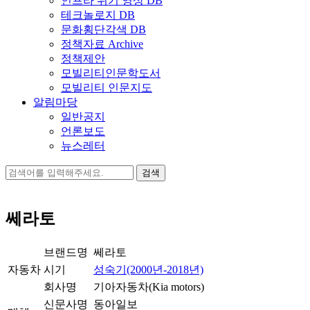
인프라 위기 영상 DB
테크놀로지 DB
문화횡단각색 DB
정책자료 Archive
정책제안
모빌리티인문학도서
모빌리티 인문지도
알림마당
일반공지
언론보도
뉴스레터
검
색:
쎄라토
브랜드명
쎄라토
자동차
시기
성숙기(2000년-2018년)
회사명
기아자동차(Kia motors)
신문사명
동아일보