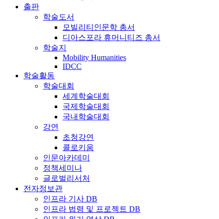
출판
학술도서
모빌리티인문학 총서
디아스포라 휴머니티즈 총서
학술지
Mobility Humanities
IDCC
학술활동
학술대회
세계학술대회
국제학술대회
국내학술대회
강연
초청강연
콜로키움
인문아카데미
정책세미나
글로벌리서처
전자정보관
인프라 기사 DB
인프라 법령 및 프로젝트 DB