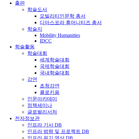
출판
학술도서
모빌리티인문학 총서
디아스포라 휴머니티즈 총서
학술지
Mobility Humanities
IDCC
학술활동
학술대회
세계학술대회
국제학술대회
국내학술대회
강연
초청강연
콜로키움
인문아카데미
정책세미나
글로벌리서처
전자정보관
인프라 기사 DB
인프라 법령 및 프로젝트 DB
인프라 위기 영상 DB