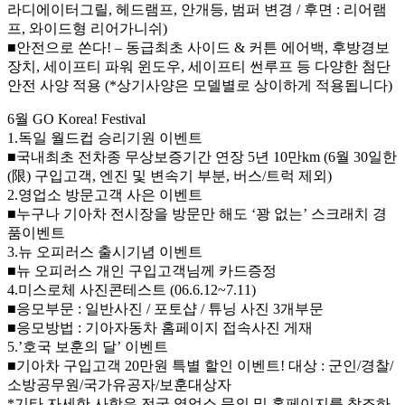
라디에이터그릴, 헤드램프, 안개등, 범퍼 변경 / 후면 : 리어램
프, 와이드형 리어가니쉬)
■안전으로 쏜다! – 동급최초 사이드 & 커튼 에어백, 후방경보
장치, 세이프티 파워 윈도우, 세이프티 썬루프 등 다양한 첨단
안전 사양 적용 (*상기사양은 모델별로 상이하게 적용됩니다)
6월 GO Korea! Festival
1.독일 월드컵 승리기원 이벤트
■국내최초 전차종 무상보증기간 연장 5년 10만km (6월 30일한
(限) 구입고객, 엔진 및 변속기 부분, 버스/트럭 제외)
2.영업소 방문고객 사은 이벤트
■누구나 기아차 전시장을 방문만 해도 ‘꽝 없는’ 스크래치 경
품이벤트
3.뉴 오피러스 출시기념 이벤트
■뉴 오피러스 개인 구입고객님께
카드증정
4.미스로체 사진콘테스트 (06.6.12~7.11)
■응모부문 : 일반사진 / 포토샵 / 튜닝 사진 3개부문
■응모방법 : 기아자동차 홈페이지 접속사진 게재
5.’호국 보훈의 달’ 이벤트
■기아차 구입고객 20만원 특별 할인 이벤트! 대상 : 군인/경찰/
소방공무원/국가유공자/보훈대상자
*기타 자세한 사항은 전국 영업소 문의 및 홈페이지를 참조하