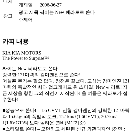
매체
게재일
2006-06-27
광고 제목
싸이는 New 쎄라토로 쏜다
광고
주제어
카피 내용
KIA KIA MOTORS
The Power to Surprise™
싸이는 New 쎄라토로 쏜다
강력한 121마력의 감마엔진으로 쏜다!
어설픈 무기는 필요 없다. 장전은 끝났다. 고성능 감마엔진 121
마력의 폭발적인 힘과 업그레이드 된 스타일! New 쎄라토! 지
금 세상을 향한 그의 작전이 시작된다! 올 여름은 쎄라토가 접
수한다!
■성능으로 쏜다! – 1.6 CVVT 신형 감마엔진의 강력한 121마력
과 15.6kg∙m의 폭발적 토크, 15.1km/ℓ(1.6CVVT), 20.7km/
ℓ(1.6VGT)의 보다 놀라운 연비(M/T기준)
■스타일로 쏜다! – 모던하고 세련된 신규 외관디자인 (전면 :