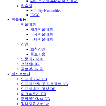
디아스포라 휴머니티즈 총서
학술지
Mobility Humanities
IDCC
학술활동
학술대회
세계학술대회
국제학술대회
국내학술대회
강연
초청강연
콜로키움
인문아카데미
정책세미나
글로벌리서처
전자정보관
인프라 기사 DB
인프라 법령 및 프로젝트 DB
인프라 위기 영상 DB
테크놀로지 DB
문화횡단각색 DB
정책자료 Archive