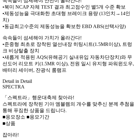
속속들이 섬세해야 안전이 올라간다!
•북미 NCAP 자체 TEST 결과 최고점수인 별5개 수준 확보
•제동성능을 극대화한 초대형 브레이크 용량 (13인치→14인
치)
•동급최고수준의 제동성능을 확보한 EBD ABS(선택사양)
속속들이 섬세해야 가치가 올라간다!
•준중형 최초로 장착된 열선내장 히팅시트(1.5MR이상), 트렁
크 비상탈출 장치
•새롭게 적용된 AQS(유해공기 실내유입 자동차단장치)와 무
선도어 리모트 키(1.5MR 이상), 전원 일시 유지형 파워윈도우,
배터리 세이버, 잔광식 룸램프
Detail in Detail
SPECTRA
「스펙트라」행운대축제 찾아라!
스펙트라에 장착된 기아 엠블렘의 개수를 맞추신 분께 추첨을
통해 푸짐한 상품을 드립니다.
■응모장소 ■응모기간
■상품
잡아라!