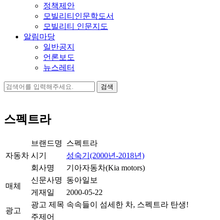
정책제안
모빌리티인문학도서
모빌리티 인문지도
알림마당
일반공지
언론보도
뉴스레터
검
색:
스펙트라
브랜드명
스펙트라
자동차
시기
성숙기(2000년-2018년)
회사명
기아자동차(Kia motors)
신문사명
동아일보
매체
게재일
2000-05-22
광고 제목
속속들이 섬세한 차, 스펙트라 탄생!
광고
주제어