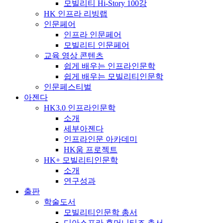
모빌리티 Hi-Story 100강
HK 인프라 리빙랩
인문페어
인프라 인문페어
모빌리티 인문페어
교육 영상 콘텐츠
쉽게 배우는 인프라인문학
쉽게 배우는 모빌리티인문학
인문페스티벌
아젠다
HK3.0 인프라인문학
소개
세부아젠다
인프라인문 아카데미
HK움 프로젝트
HK+ 모빌리티인문학
소개
연구성과
출판
학술도서
모빌리티인문학 총서
디아스포라 휴머니티즈 총서