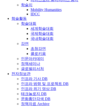
학술지
Mobility Humanities
IDCC
학술활동
학술대회
세계학술대회
국제학술대회
국내학술대회
강연
초청강연
콜로키움
인문아카데미
정책세미나
글로벌리서처
전자정보관
인프라 기사 DB
인프라 법령 및 프로젝트 DB
인프라 위기 영상 DB
테크놀로지 DB
문화횡단각색 DB
정책자료 Archive