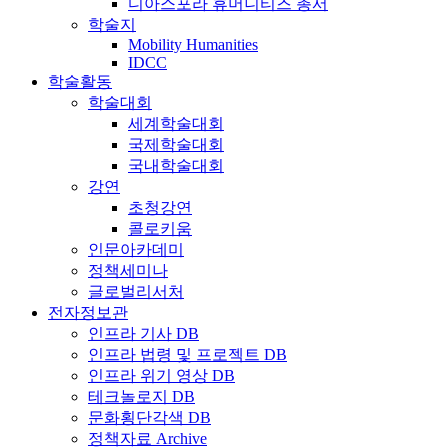
디아스포라 휴머니티즈 총서
학술지
Mobility Humanities
IDCC
학술활동
학술대회
세계학술대회
국제학술대회
국내학술대회
강연
초청강연
콜로키움
인문아카데미
정책세미나
글로벌리서처
전자정보관
인프라 기사 DB
인프라 법령 및 프로젝트 DB
인프라 위기 영상 DB
테크놀로지 DB
문화횡단각색 DB
정책자료 Archive