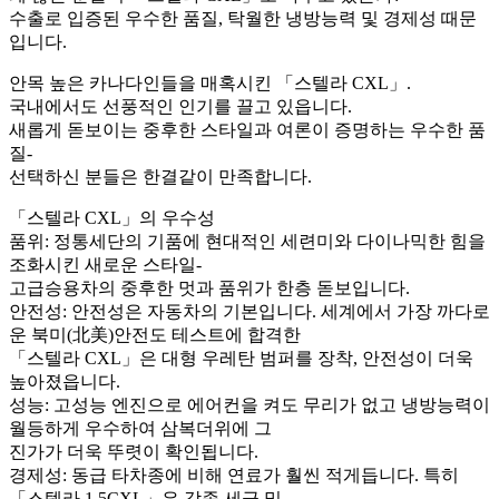
수출로 입증된 우수한 품질, 탁월한 냉방능력 및 경제성 때문
입니다.
안목 높은 카나다인들을 매혹시킨 「스텔라 CXL」.
국내에서도 선풍적인 인기를 끌고 있읍니다.
새롭게 돋보이는 중후한 스타일과 여론이 증명하는 우수한 품
질-
선택하신 분들은 한결같이 만족합니다.
「스텔라 CXL」의 우수성
품위: 정통세단의 기품에 현대적인 세련미와 다이나믹한 힘을
조화시킨 새로운 스타일-
고급승용차의 중후한 멋과 품위가 한층 돋보입니다.
안전성: 안전성은 자동차의 기본입니다. 세계에서 가장 까다로
운 북미(北美)안전도 테스트에 합격한
「스텔라 CXL」은 대형 우레탄 범퍼를 장착, 안전성이 더욱
높아졌읍니다.
성능: 고성능 엔진으로 에어컨을 켜도 무리가 없고 냉방능력이
월등하게 우수하여 삼복더위에 그
진가가 더욱 뚜렷이 확인됩니다.
경제성: 동급 타차종에 비해 연료가 훨씬 적게듭니다. 특히
「스텔라 1.5CXL」은 각종 세금 및