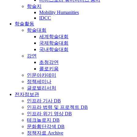
학술지
Mobility Humanities
IDCC
학술활동
학술대회
세계학술대회
국제학술대회
국내학술대회
강연
초청강연
콜로키움
인문아카데미
정책세미나
글로벌리서처
전자정보관
인프라 기사 DB
인프라 법령 및 프로젝트 DB
인프라 위기 영상 DB
테크놀로지 DB
문화횡단각색 DB
정책자료 Archive