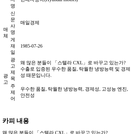
명
신
문
매일경제
사
매
명
체
게
재
1985-07-26
일
광
왜 많은 분들이 「스텔라 CXL」로 바꾸고 있는가?
고
수출로 입증된 우수한 품질, 탁월한 냉방능력 및 경제
제
성 때문입니다.
광
목
고
주
우수한 품질, 탁월한 냉방능력, 경제성, 고성능 엔진,
제
안전성
어
카피 내용
왜 많은 분들이 「스텔라 CXL」로 바꾸고 있는가?