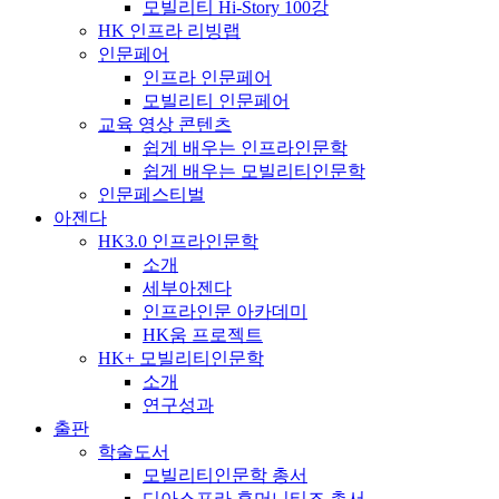
모빌리티 Hi-Story 100강
HK 인프라 리빙랩
인문페어
인프라 인문페어
모빌리티 인문페어
교육 영상 콘텐츠
쉽게 배우는 인프라인문학
쉽게 배우는 모빌리티인문학
인문페스티벌
아젠다
HK3.0 인프라인문학
소개
세부아젠다
인프라인문 아카데미
HK움 프로젝트
HK+ 모빌리티인문학
소개
연구성과
출판
학술도서
모빌리티인문학 총서
디아스포라 휴머니티즈 총서