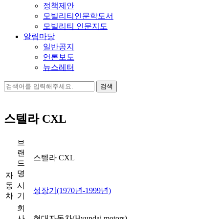
정책제안
모빌리티인문학도서
모빌리티 인문지도
알림마당
일반공지
언론보도
뉴스레터
검
색:
스텔라 CXL
브
랜
스텔라 CXL
드
명
자
동
시
성장기(1970년-1999년)
차
기
회
사
현대자동차(Hyundai motors)