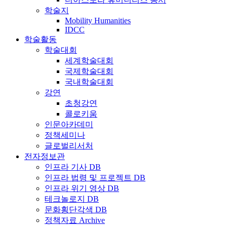
학술지
Mobility Humanities
IDCC
학술활동
학술대회
세계학술대회
국제학술대회
국내학술대회
강연
초청강연
콜로키움
인문아카데미
정책세미나
글로벌리서처
전자정보관
인프라 기사 DB
인프라 법령 및 프로젝트 DB
인프라 위기 영상 DB
테크놀로지 DB
문화횡단각색 DB
정책자료 Archive