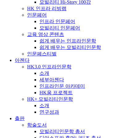
모빌리티 Hi-Story 100강
HK 인프라 리빙랩
인문페어
인프라 인문페어
모빌리티 인문페어
교육 영상 콘텐츠
쉽게 배우는 인프라인문학
쉽게 배우는 모빌리티인문학
인문페스티벌
아젠다
HK3.0 인프라인문학
소개
세부아젠다
인프라인문 아카데미
HK움 프로젝트
HK+ 모빌리티인문학
소개
연구성과
출판
학술도서
모빌리티인문학 총서
디아스포라 휴머니티즈 총서