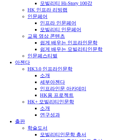
모빌리티 Hi-Story 100강
HK 인프라 리빙랩
인문페어
인프라 인문페어
모빌리티 인문페어
교육 영상 콘텐츠
쉽게 배우는 인프라인문학
쉽게 배우는 모빌리티인문학
인문페스티벌
아젠다
HK3.0 인프라인문학
소개
세부아젠다
인프라인문 아카데미
HK움 프로젝트
HK+ 모빌리티인문학
소개
연구성과
출판
학술도서
모빌리티인문학 총서