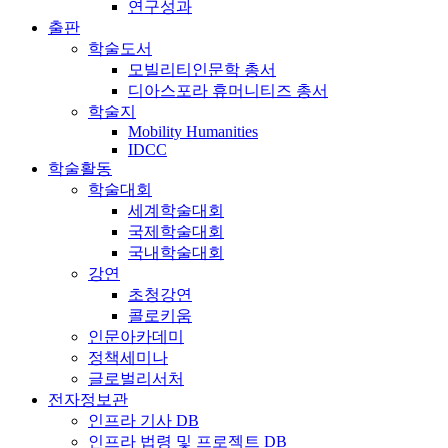
연구성과
출판
학술도서
모빌리티인문학 총서
디아스포라 휴머니티즈 총서
학술지
Mobility Humanities
IDCC
학술활동
학술대회
세계학술대회
국제학술대회
국내학술대회
강연
초청강연
콜로키움
인문아카데미
정책세미나
글로벌리서처
전자정보관
인프라 기사 DB
인프라 법령 및 프로젝트 DB