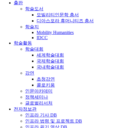
출판
학술도서
모빌리티인문학 총서
디아스포라 휴머니티즈 총서
학술지
Mobility Humanities
IDCC
학술활동
학술대회
세계학술대회
국제학술대회
국내학술대회
강연
초청강연
콜로키움
인문아카데미
정책세미나
글로벌리서처
전자정보관
인프라 기사 DB
인프라 법령 및 프로젝트 DB
인프라 위기 영상 DB