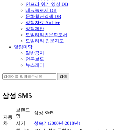
인프라 위기 영상 DB
테크놀로지 DB
문화횡단각색 DB
정책자료 Archive
정책제안
모빌리티인문학도서
모빌리티 인문지도
알림마당
일반공지
언론보도
뉴스레터
검
색:
삼성 SM5
브랜드
삼성 SM5
명
자동
차
시기
성숙기(2000년-2018년)