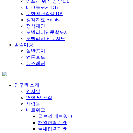
인프라 위기 영상 DB
테크놀로지 DB
문화횡단각색 DB
정책자료 Archive
정책제안
모빌리티인문학도서
모빌리티 인문지도
알림마당
일반공지
언론보도
뉴스레터
연구원 소개
인사말
연혁 및 조직
사람들
네트워크
글로벌 네트워크
해외협력기관
국내협력기관