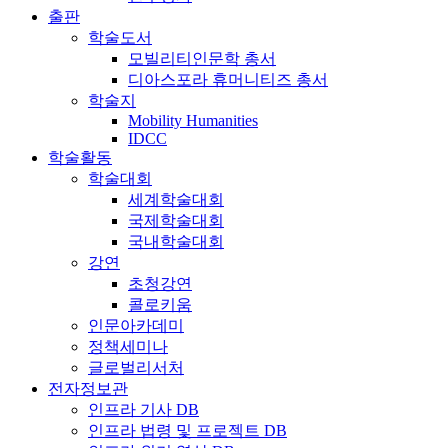
출판
학술도서
모빌리티인문학 총서
디아스포라 휴머니티즈 총서
학술지
Mobility Humanities
IDCC
학술활동
학술대회
세계학술대회
국제학술대회
국내학술대회
강연
초청강연
콜로키움
인문아카데미
정책세미나
글로벌리서처
전자정보관
인프라 기사 DB
인프라 법령 및 프로젝트 DB