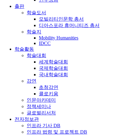
출판
학술도서
모빌리티인문학 총서
디아스포라 휴머니티즈 총서
학술지
Mobility Humanities
IDCC
학술활동
학술대회
세계학술대회
국제학술대회
국내학술대회
강연
초청강연
콜로키움
인문아카데미
정책세미나
글로벌리서처
전자정보관
인프라 기사 DB
인프라 법령 및 프로젝트 DB