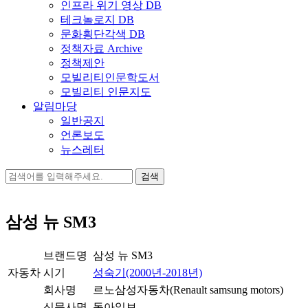
인프라 위기 영상 DB
테크놀로지 DB
문화횡단각색 DB
정책자료 Archive
정책제안
모빌리티인문학도서
모빌리티 인문지도
알림마당
일반공지
언론보도
뉴스레터
검
색:
삼성 뉴 SM3
브랜드명
삼성 뉴 SM3
자동차
시기
성숙기(2000년-2018년)
회사명
르노삼성자동차(Renault samsung motors)
신문사명
동아일보