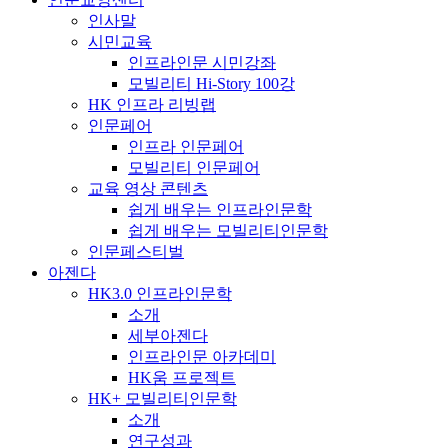
인사말
시민교육
인프라인문 시민강좌
모빌리티 Hi-Story 100강
HK 인프라 리빙랩
인문페어
인프라 인문페어
모빌리티 인문페어
교육 영상 콘텐츠
쉽게 배우는 인프라인문학
쉽게 배우는 모빌리티인문학
인문페스티벌
아젠다
HK3.0 인프라인문학
소개
세부아젠다
인프라인문 아카데미
HK움 프로젝트
HK+ 모빌리티인문학
소개
연구성과