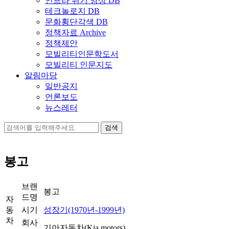
인프라 위기 영상 DB
테크놀로지 DB
문화횡단각색 DB
정책자료 Archive
정책제안
모빌리티인문학도서
모빌리티 인문지도
알림마당
일반공지
언론보도
뉴스레터
검
색:
봉고
브랜
봉고
드명
자
동
시기
성장기(1970년-1999년)
차
회사
기아자동차(Kia motors)