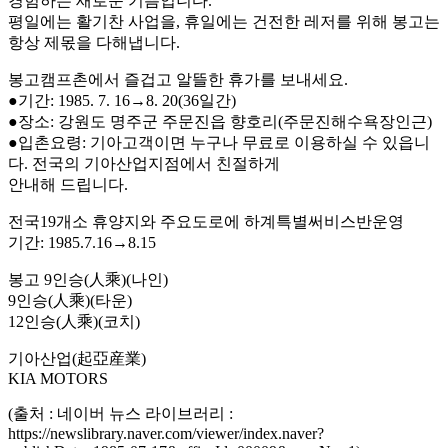
경험하는 새로운 기쁨입니다.
평일에는 활기찬 사업을, 휴일에는 건전한 레저를 위해 봉고는
항상 제몫을 다해냅니다.
봉고캠프촌에서 즐겁고 알뜰한 휴가를 보내세요.
●기간: 1985. 7. 16→8. 20(36일간)
●장소: 강원도 명주군 주문진읍 향호리(주문진해수욕장인근)
●입촌요령: 기아고객이면 누구나 무료로 이용하실 수 있읍니
다. 전국의 기아산업지점에서 친절하게
안내해 드립니다.
전국19개소 휴양지와 주요도로에 하계특별써비스반운영
기간: 1985.7.16→8.15
봉고 9인승(人乘)(나인)
9인승(人乘)(타운)
12인승(人乘)(코치)
기아산업(起亞産業)
KIA MOTORS
(출처 : 네이버 뉴스 라이브러리 :
https://newslibrary.naver.com/viewer/index.naver?