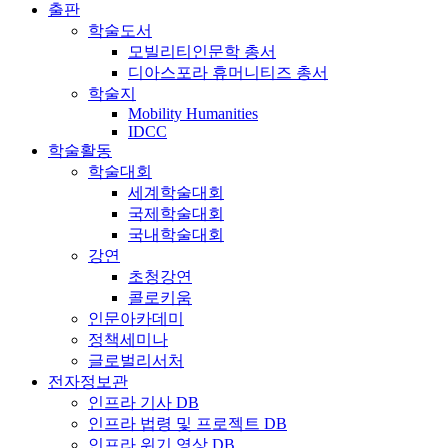
출판
학술도서
모빌리티인문학 총서
디아스포라 휴머니티즈 총서
학술지
Mobility Humanities
IDCC
학술활동
학술대회
세계학술대회
국제학술대회
국내학술대회
강연
초청강연
콜로키움
인문아카데미
정책세미나
글로벌리서처
전자정보관
인프라 기사 DB
인프라 법령 및 프로젝트 DB
인프라 위기 영상 DB