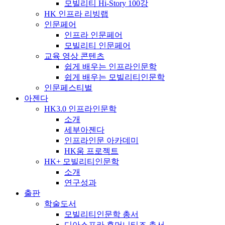
모빌리티 Hi-Story 100강
HK 인프라 리빙랩
인문페어
인프라 인문페어
모빌리티 인문페어
교육 영상 콘텐츠
쉽게 배우는 인프라인문학
쉽게 배우는 모빌리티인문학
인문페스티벌
아젠다
HK3.0 인프라인문학
소개
세부아젠다
인프라인문 아카데미
HK움 프로젝트
HK+ 모빌리티인문학
소개
연구성과
출판
학술도서
모빌리티인문학 총서
디아스포라 휴머니티즈 총서