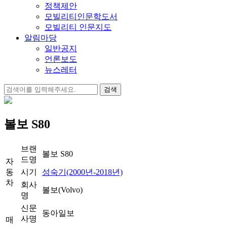
정책제안
모빌리티인문학도서
모빌리티 인문지도
알림마당
일반공지
언론보도
뉴스레터
검
색:
볼보 S80
브랜
볼보 S80
드명
자
동
시기
성숙기(2000년-2018년)
차
회사
볼보(Volvo)
명
신문
동아일보
사명
매