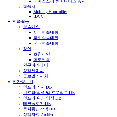
디아스포라 휴머니티즈 총서
학술지
Mobility Humanities
IDCC
학술활동
학술대회
세계학술대회
국제학술대회
국내학술대회
강연
초청강연
콜로키움
인문아카데미
정책세미나
글로벌리서처
전자정보관
인프라 기사 DB
인프라 법령 및 프로젝트 DB
인프라 위기 영상 DB
테크놀로지 DB
문화횡단각색 DB
정책자료 Archive