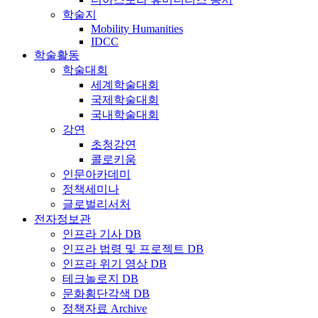
학술지
Mobility Humanities
IDCC
학술활동
학술대회
세계학술대회
국제학술대회
국내학술대회
강연
초청강연
콜로키움
인문아카데미
정책세미나
글로벌리서처
전자정보관
인프라 기사 DB
인프라 법령 및 프로젝트 DB
인프라 위기 영상 DB
테크놀로지 DB
문화횡단각색 DB
정책자료 Archive