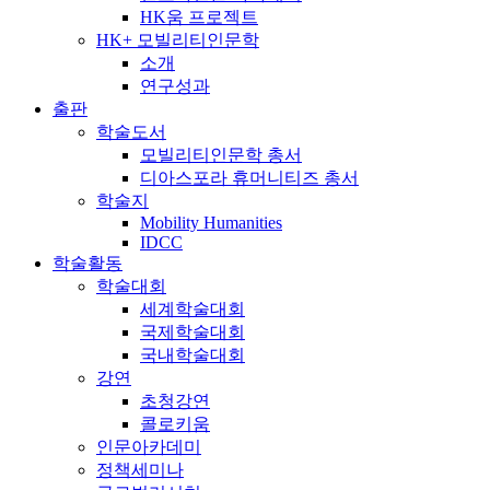
HK움 프로젝트
HK+ 모빌리티인문학
소개
연구성과
출판
학술도서
모빌리티인문학 총서
디아스포라 휴머니티즈 총서
학술지
Mobility Humanities
IDCC
학술활동
학술대회
세계학술대회
국제학술대회
국내학술대회
강연
초청강연
콜로키움
인문아카데미
정책세미나