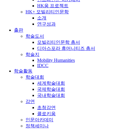
HK움 프로젝트
HK+ 모빌리티인문학
소개
연구성과
출판
학술도서
모빌리티인문학 총서
디아스포라 휴머니티즈 총서
학술지
Mobility Humanities
IDCC
학술활동
학술대회
세계학술대회
국제학술대회
국내학술대회
강연
초청강연
콜로키움
인문아카데미
정책세미나