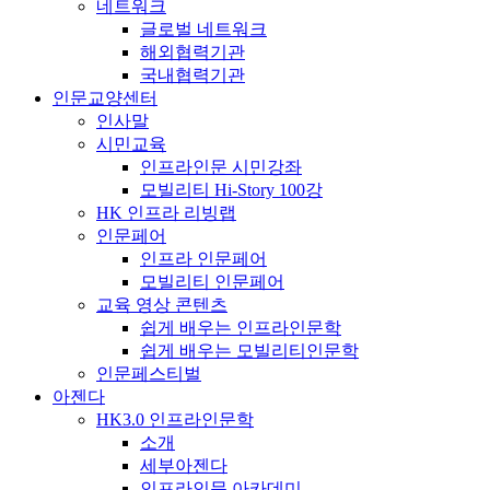
네트워크
글로벌 네트워크
해외협력기관
국내협력기관
인문교양센터
인사말
시민교육
인프라인문 시민강좌
모빌리티 Hi-Story 100강
HK 인프라 리빙랩
인문페어
인프라 인문페어
모빌리티 인문페어
교육 영상 콘텐츠
쉽게 배우는 인프라인문학
쉽게 배우는 모빌리티인문학
인문페스티벌
아젠다
HK3.0 인프라인문학
소개
세부아젠다
인프라인문 아카데미