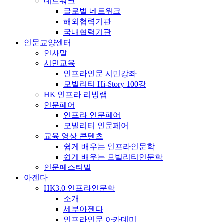
네트워크
글로벌 네트워크
해외협력기관
국내협력기관
인문교양센터
인사말
시민교육
인프라인문 시민강좌
모빌리티 Hi-Story 100강
HK 인프라 리빙랩
인문페어
인프라 인문페어
모빌리티 인문페어
교육 영상 콘텐츠
쉽게 배우는 인프라인문학
쉽게 배우는 모빌리티인문학
인문페스티벌
아젠다
HK3.0 인프라인문학
소개
세부아젠다
인프라인문 아카데미