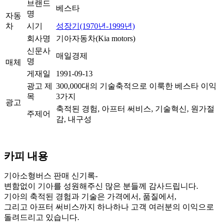
브랜드
베스타
명
자동
차
시기
성장기(1970년-1999년)
회사명
기아자동차(Kia motors)
신문사
매일경제
명
매체
게재일
1991-09-13
광고 제
300,000대의 기술축적으로 이룩한 베스타 이익
목
3가지
광고
축적된 경험, 아프터 써비스, 기술혁신, 원가절
주제어
감, 내구성
카피 내용
기아소형버스 판매 신기록-
변함없이 기아를 성원해주신 많은 분들께 감사드립니다.
기아의 축적된 경험과 기술은 가격에서, 품질에서,
그리고 아프터 써비스까지 하나하나 고객 여러분의 이익으로
돌려드리고 있습니다.