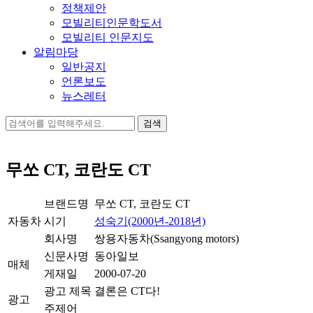
정책제안
모빌리티인문학도서
모빌리티 인문지도
알림마당
일반공지
언론보도
뉴스레터
검
색:
무쏘 CT, 코란도 CT
브랜드명
무쏘 CT, 코란도 CT
자동차
시기
성숙기(2000년-2018년)
회사명
쌍용자동차(Ssangyong motors)
신문사명
동아일보
매체
게재일
2000-07-20
광고 제목
결론은 CT다!
광고
주제어