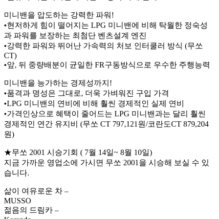
미니밴을 압도하는 강력한 파워!
•현저하게 힘이 떨어지는 LPG 미니밴에 비해 탁월한 정숙성
과 파워를 보장하는 최첨단 벤츠설계 엔진
•강력한 파워와 뛰어난 가속력의 처보 인터쿨러 방식 (무쏘
CT)
•앞, 뒤 중량배분이 균일한 FR구동방식으로 우수한 주행능력
미니밴을 능가하는 경제성까지!
•품격과 명성은 그대로, 더욱 가벼워진 구입 가격
•LPG 미니밴의 연비에 비해 훨씬 경제적인 실제 연비
•가격인상으로 혜택이 줄어드는 LPG 미니밴과는 달리 훨씬
경제적인 연간 유지비 (무쏘 CT 797,121원/코란도CT 879,204
원)
★무쏘 2001 시승기회 ( 7월 14일~ 8월 10일)
지금 가까운 영업소에 가시면 무쏘 2001을 시승해 보실 수 있
습니다.
삶이 여유로운 차 –
MUSSO
젊음의 드림카 –