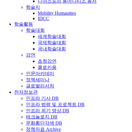
디아스포라 휴머니티즈 총서
학술지
Mobility Humanities
IDCC
학술활동
학술대회
세계학술대회
국제학술대회
국내학술대회
강연
초청강연
콜로키움
인문아카데미
정책세미나
글로벌리서처
전자정보관
인프라 기사 DB
인프라 법령 및 프로젝트 DB
인프라 위기 영상 DB
테크놀로지 DB
문화횡단각색 DB
정책자료 Archive