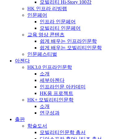
모빌리티 Hi-Story 100강
HK 인프라 리빙랩
인문페어
인프라 인문페어
모빌리티 인문페어
교육 영상 콘텐츠
쉽게 배우는 인프라인문학
쉽게 배우는 모빌리티인문학
인문페스티벌
아젠다
HK3.0 인프라인문학
소개
세부아젠다
인프라인문 아카데미
HK움 프로젝트
HK+ 모빌리티인문학
소개
연구성과
출판
학술도서
모빌리티인문학 총서
디아스포라 휴머니티즈 총서