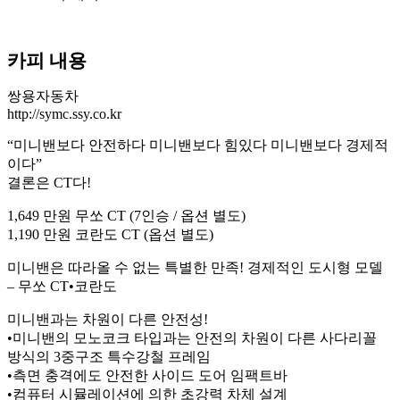
카피 내용
쌍용자동차
http://symc.ssy.co.kr
“미니밴보다 안전하다 미니밴보다 힘있다 미니밴보다 경제적
이다”
결론은 CT다!
1,649 만원 무쏘 CT (7인승 / 옵션 별도)
1,190 만원 코란도 CT (옵션 별도)
미니밴은 따라올 수 없는 특별한 만족! 경제적인 도시형 모델
– 무쏘 CT•코란도
미니밴과는 차원이 다른 안전성!
•미니밴의 모노코크 타입과는 안전의 차원이 다른 사다리꼴
방식의 3중구조 특수강철 프레임
•측면 충격에도 안전한 사이드 도어 임팩트바
•컴퓨터 시뮬레이션에 의한 초강력 차체 설계