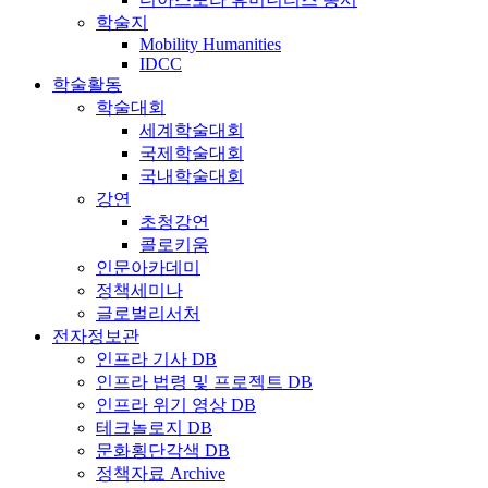
학술지
Mobility Humanities
IDCC
학술활동
학술대회
세계학술대회
국제학술대회
국내학술대회
강연
초청강연
콜로키움
인문아카데미
정책세미나
글로벌리서처
전자정보관
인프라 기사 DB
인프라 법령 및 프로젝트 DB
인프라 위기 영상 DB
테크놀로지 DB
문화횡단각색 DB
정책자료 Archive