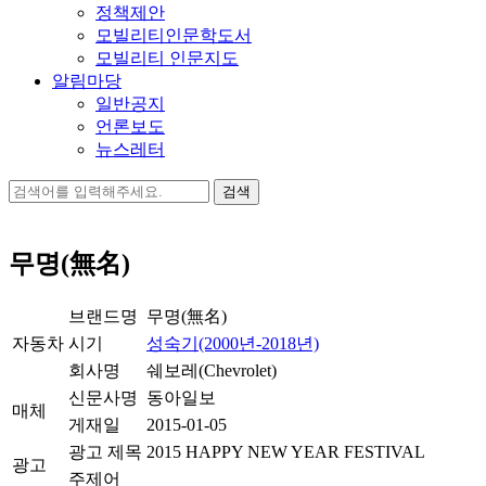
정책제안
모빌리티인문학도서
모빌리티 인문지도
알림마당
일반공지
언론보도
뉴스레터
검
색:
무명(無名)
브랜드명
무명(無名)
자동차
시기
성숙기(2000년-2018년)
회사명
쉐보레(Chevrolet)
신문사명
동아일보
매체
게재일
2015-01-05
광고 제목
2015 HAPPY NEW YEAR FESTIVAL
광고
주제어