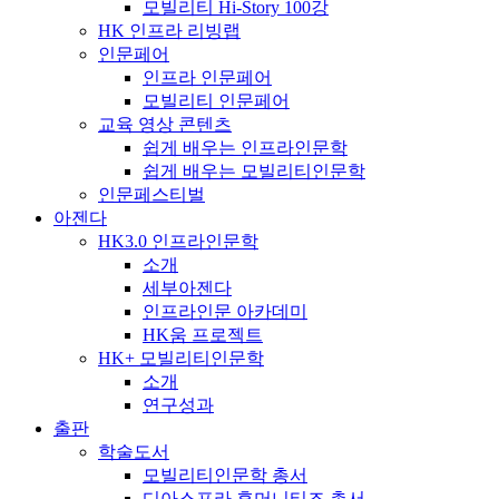
모빌리티 Hi-Story 100강
HK 인프라 리빙랩
인문페어
인프라 인문페어
모빌리티 인문페어
교육 영상 콘텐츠
쉽게 배우는 인프라인문학
쉽게 배우는 모빌리티인문학
인문페스티벌
아젠다
HK3.0 인프라인문학
소개
세부아젠다
인프라인문 아카데미
HK움 프로젝트
HK+ 모빌리티인문학
소개
연구성과
출판
학술도서
모빌리티인문학 총서
디아스포라 휴머니티즈 총서