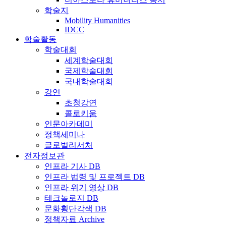
학술지
Mobility Humanities
IDCC
학술활동
학술대회
세계학술대회
국제학술대회
국내학술대회
강연
초청강연
콜로키움
인문아카데미
정책세미나
글로벌리서처
전자정보관
인프라 기사 DB
인프라 법령 및 프로젝트 DB
인프라 위기 영상 DB
테크놀로지 DB
문화횡단각색 DB
정책자료 Archive