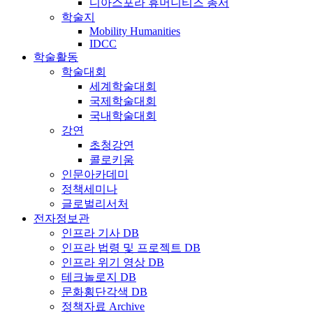
디아스포라 휴머니티즈 총서
학술지
Mobility Humanities
IDCC
학술활동
학술대회
세계학술대회
국제학술대회
국내학술대회
강연
초청강연
콜로키움
인문아카데미
정책세미나
글로벌리서처
전자정보관
인프라 기사 DB
인프라 법령 및 프로젝트 DB
인프라 위기 영상 DB
테크놀로지 DB
문화횡단각색 DB
정책자료 Archive