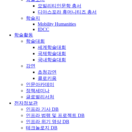
모빌리티인문학 총서
디아스포라 휴머니티즈 총서
학술지
Mobility Humanities
IDCC
학술활동
학술대회
세계학술대회
국제학술대회
국내학술대회
강연
초청강연
콜로키움
인문아카데미
정책세미나
글로벌리서처
전자정보관
인프라 기사 DB
인프라 법령 및 프로젝트 DB
인프라 위기 영상 DB
테크놀로지 DB