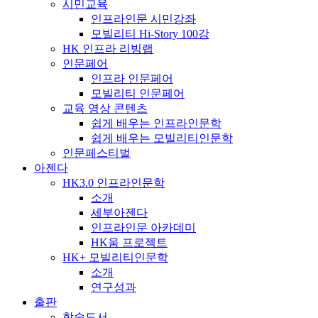
시민교육
인프라인문 시민강좌
모빌리티 Hi-Story 100강
HK 인프라 리빙랩
인문페어
인프라 인문페어
모빌리티 인문페어
교육 영상 콘텐츠
쉽게 배우는 인프라인문학
쉽게 배우는 모빌리티인문학
인문페스티벌
아젠다
HK3.0 인프라인문학
소개
세부아젠다
인프라인문 아카데미
HK움 프로젝트
HK+ 모빌리티인문학
소개
연구성과
출판
학술도서