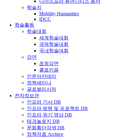
디아스포라 휴머니티즈 총서
학술지
Mobility Humanities
IDCC
학술활동
학술대회
세계학술대회
국제학술대회
국내학술대회
강연
초청강연
콜로키움
인문아카데미
정책세미나
글로벌리서처
전자정보관
인프라 기사 DB
인프라 법령 및 프로젝트 DB
인프라 위기 영상 DB
테크놀로지 DB
문화횡단각색 DB
정책자료 Archive