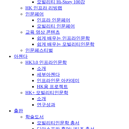
모빌리티 Hi-Story 100강
HK 인프라 리빙랩
인문페어
인프라 인문페어
모빌리티 인문페어
교육 영상 콘텐츠
쉽게 배우는 인프라인문학
쉽게 배우는 모빌리티인문학
인문페스티벌
아젠다
HK3.0 인프라인문학
소개
세부아젠다
인프라인문 아카데미
HK움 프로젝트
HK+ 모빌리티인문학
소개
연구성과
출판
학술도서
모빌리티인문학 총서
디아스포라 휴머니티즈 총서