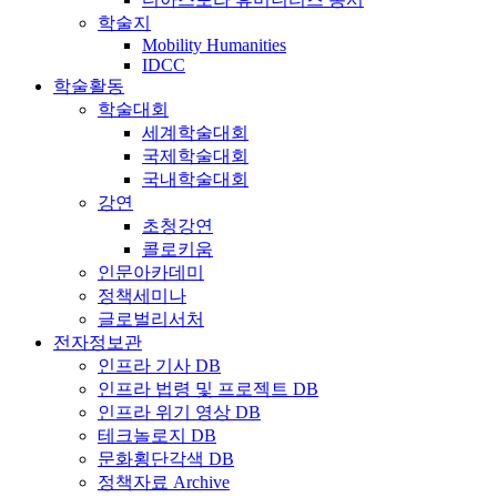
학술지
Mobility Humanities
IDCC
학술활동
학술대회
세계학술대회
국제학술대회
국내학술대회
강연
초청강연
콜로키움
인문아카데미
정책세미나
글로벌리서처
전자정보관
인프라 기사 DB
인프라 법령 및 프로젝트 DB
인프라 위기 영상 DB
테크놀로지 DB
문화횡단각색 DB
정책자료 Archive