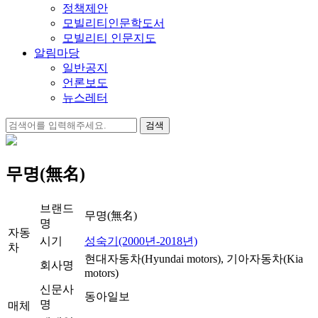
정책제안
모빌리티인문학도서
모빌리티 인문지도
알림마당
일반공지
언론보도
뉴스레터
검
색:
무명(無名)
브랜드
무명(無名)
명
자동
시기
성숙기(2000년-2018년)
차
현대자동차(Hyundai motors), 기아자동차(Kia
회사명
motors)
신문사
동아일보
명
매체