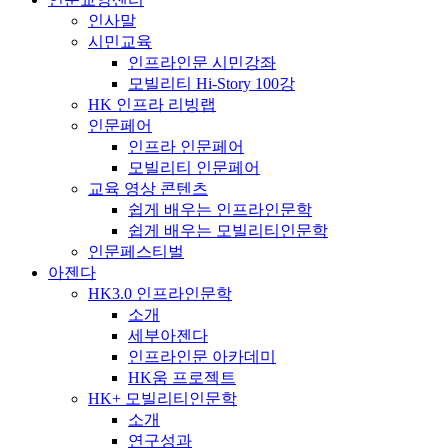
인사말
시민교육
인프라인문 시민강좌
모빌리티 Hi-Story 100강
HK 인프라 리빙랩
인문페어
인프라 인문페어
모빌리티 인문페어
교육 영상 콘텐츠
쉽게 배우는 인프라인문학
쉽게 배우는 모빌리티인문학
인문페스티벌
아젠다
HK3.0 인프라인문학
소개
세부아젠다
인프라인문 아카데미
HK움 프로젝트
HK+ 모빌리티인문학
소개
연구성과