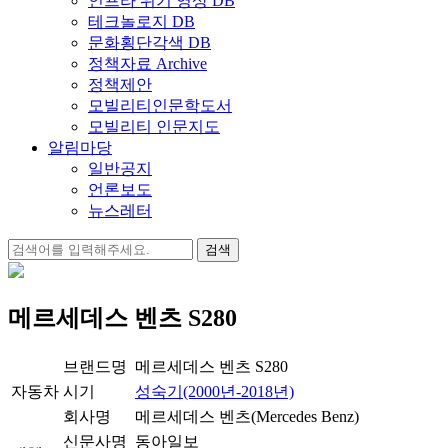
인프라 위기 영상 DB
테크놀로지 DB
문화횡단각색 DB
정책자료 Archive
정책제안
모빌리티인문학도서
모빌리티 인문지도
알림마당
일반공지
언론보도
뉴스레터
검
색:
메르세데스 벤츠 S280
브랜드명
메르세데스 벤츠 S280
자동차
시기
성숙기(2000년-2018년)
회사명
메르세데스 벤츠(Mercedes Benz)
신문사명
동아일보