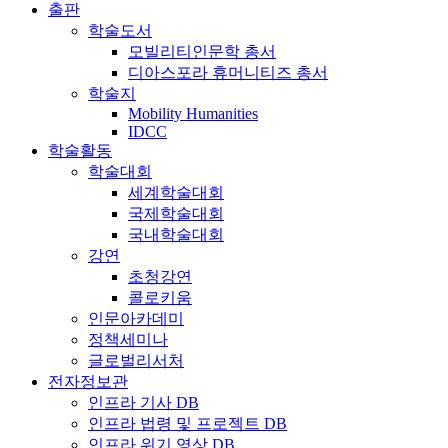
출판
학술도서
모빌리티인문학 총서
디아스포라 휴머니티즈 총서
학술지
Mobility Humanities
IDCC
학술활동
학술대회
세계학술대회
국제학술대회
국내학술대회
강연
초청강연
콜로키움
인문아카데미
정책세미나
글로벌리서처
전자정보관
인프라 기사 DB
인프라 법령 및 프로젝트 DB
인프라 위기 영상 DB