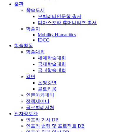
출판
학술도서
모빌리티인문학 총서
디아스포라 휴머니티즈 총서
학술지
Mobility Humanities
IDCC
학술활동
학술대회
세계학술대회
국제학술대회
국내학술대회
강연
초청강연
콜로키움
인문아카데미
정책세미나
글로벌리서처
전자정보관
인프라 기사 DB
인프라 법령 및 프로젝트 DB