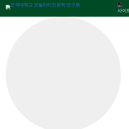
Skip
연구원 소개
인문교양센터
아젠다
출판
학술활동
전자정보관
알림마당
to
content