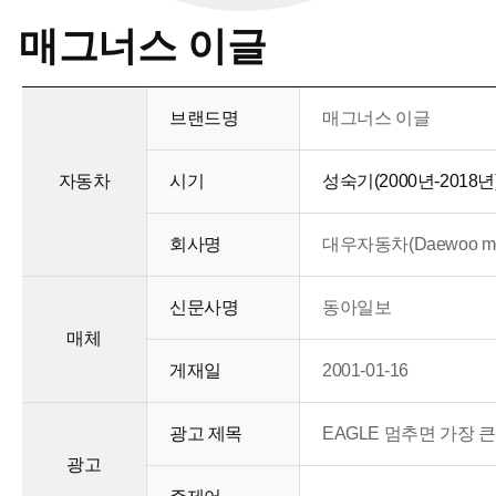
매그너스 이글
브랜드명
매그너스 이글
자동차
시기
성숙기(2000년-2018년
회사명
대우자동차(Daewoo mot
신문사명
동아일보
매체
게재일
2001-01-16
광고 제목
EAGLE 멈추면 가장 
광고