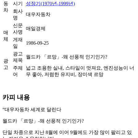
동
시기
성장기(1970년-1999년)
차
회사
대우자동차
명
신문
매일경제
사명
매
체
게재
1986-09-25
일
광고
월드카 「르망」-왜 선풍적 인기인가?
제목
광
고
주제
넓고 조용한 실내, 스타일이 멋져요, 엔진성능이 너
어
무 좋아, 저렴한 유지비, 장미색 르망
카피 내용
“대우자동차 세계로 달린다
월드카 「르망」-왜 선풍적 인기인가?
단일 차종으로 지난 8월에 이어 9월에도 가장 많이 팔리고 있