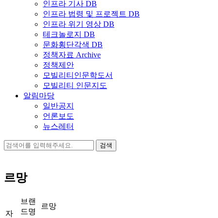
인프라 기사 DB
인프라 법령 및 프로젝트 DB
인프라 위기 영상 DB
테크놀로지 DB
문화횡단각색 DB
정책자료 Archive
정책제안
모빌리티인문학도서
모빌리티 인문지도
알림마당
일반공지
언론보도
뉴스레터
검
색:
르망
브랜
르망
드명
자