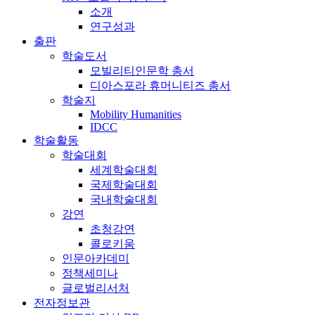
소개
연구성과
출판
학술도서
모빌리티인문학 총서
디아스포라 휴머니티즈 총서
학술지
Mobility Humanities
IDCC
학술활동
학술대회
세계학술대회
국제학술대회
국내학술대회
강연
초청강연
콜로키움
인문아카데미
정책세미나
글로벌리서처
전자정보관