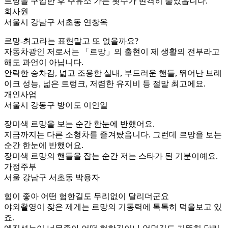
르망을 구입한 후 주유소 가는 횟수가 현격히 줄었읍니다.
회사원
서울시 강남구 서초동 연창옥
르망-최고라는 표현말고 또 없을까요?
자동차광인 저로서는 「르망」의 출현이 제 생활의 전부라고
해도 과언이 아닙니다.
안락한 승차감, 넓고 조용한 실내, 부드러운 핸들, 뛰어난 브레
이크 성능, 넓은 트렁크, 저렴한 유지비 등 절말 최고에요.
개인사업
서울시 강동구 방이도 이인일
장미색 르망을 보는 순간 한눈에 반했어요.
지금까지는 다른 소형차를 즐겨탔읍니다. 그런데 르망을 보는
순간 한눈에 반했어요.
장미색 르망의 핸들을 잡는 순간 저는 스타가 된 기분이예요.
가정주부
서울 강남구 서초동 박용자
힘이 좋아 어떤 험한길도 무리없이 달리더군요
야외촬영이 잦은 제게는 르망의 기동력에 톡톡히 덕을보고 있
죠.