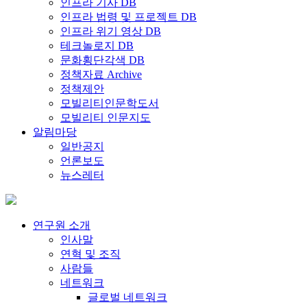
인프라 기사 DB
인프라 법령 및 프로젝트 DB
인프라 위기 영상 DB
테크놀로지 DB
문화횡단각색 DB
정책자료 Archive
정책제안
모빌리티인문학도서
모빌리티 인문지도
알림마당
일반공지
언론보도
뉴스레터
연구원 소개
인사말
연혁 및 조직
사람들
네트워크
글로벌 네트워크