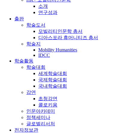
소개
연구성과
출판
학술도서
모빌리티인문학 총서
디아스포라 휴머니티즈 총서
학술지
Mobility Humanities
IDCC
학술활동
학술대회
세계학술대회
국제학술대회
국내학술대회
강연
초청강연
콜로키움
인문아카데미
정책세미나
글로벌리서처
전자정보관