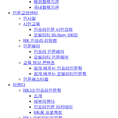
해외협력기관
국내협력기관
인문교양센터
인사말
시민교육
인프라인문 시민강좌
모빌리티 Hi-Story 100강
HK 인프라 리빙랩
인문페어
인프라 인문페어
모빌리티 인문페어
교육 영상 콘텐츠
쉽게 배우는 인프라인문학
쉽게 배우는 모빌리티인문학
인문페스티벌
아젠다
HK3.0 인프라인문학
소개
세부아젠다
인프라인문 아카데미
HK움 프로젝트
HK+ 모빌리티인문학