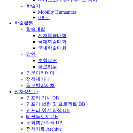
학술지
Mobility Humanities
IDCC
학술활동
학술대회
세계학술대회
국제학술대회
국내학술대회
강연
초청강연
콜로키움
인문아카데미
정책세미나
글로벌리서처
전자정보관
인프라 기사 DB
인프라 법령 및 프로젝트 DB
인프라 위기 영상 DB
테크놀로지 DB
문화횡단각색 DB
정책자료 Archive