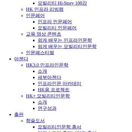
모빌리티 Hi-Story 100강
HK 인프라 리빙랩
인문페어
인프라 인문페어
모빌리티 인문페어
교육 영상 콘텐츠
쉽게 배우는 인프라인문학
쉽게 배우는 모빌리티인문학
인문페스티벌
아젠다
HK3.0 인프라인문학
소개
세부아젠다
인프라인문 아카데미
HK움 프로젝트
HK+ 모빌리티인문학
소개
연구성과
출판
학술도서
모빌리티인문학 총서