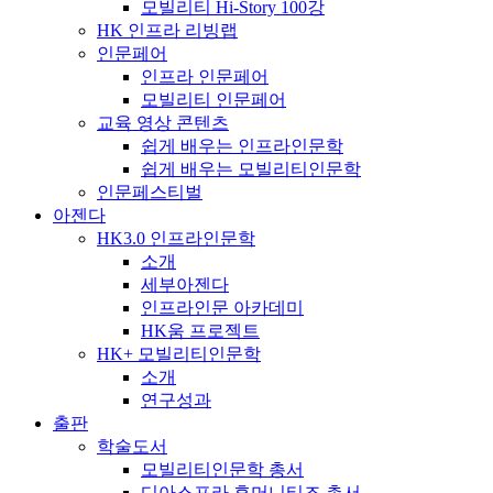
모빌리티 Hi-Story 100강
HK 인프라 리빙랩
인문페어
인프라 인문페어
모빌리티 인문페어
교육 영상 콘텐츠
쉽게 배우는 인프라인문학
쉽게 배우는 모빌리티인문학
인문페스티벌
아젠다
HK3.0 인프라인문학
소개
세부아젠다
인프라인문 아카데미
HK움 프로젝트
HK+ 모빌리티인문학
소개
연구성과
출판
학술도서
모빌리티인문학 총서
디아스포라 휴머니티즈 총서