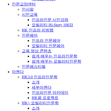
인문교양센터
인사말
시민교육
인프라인문 시민강좌
모빌리티 Hi-Story 100강
HK 인프라 리빙랩
인문페어
인프라 인문페어
모빌리티 인문페어
교육 영상 콘텐츠
쉽게 배우는 인프라인문학
쉽게 배우는 모빌리티인문학
인문페스티벌
아젠다
HK3.0 인프라인문학
소개
세부아젠다
인프라인문 아카데미
HK움 프로젝트
HK+ 모빌리티인문학
소개