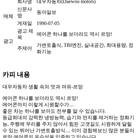
회사명
대우자동차(Daewoo motors)
신문사
동아일보
명
매체
게재일
1990-07-05
광고 제
에어콘 하나를 보더라도 역시 르망!
목
광고
가변토출식, TBI엔진, 실내공간, 최대용량, 정
주제어
화기능
카피 내용
대우자동차 생활 속의 멋과 여유-르망
에어콘 하나를 보더라도 역시 르망!
에어콘까지 이렇게 시원할수가…
좋은 차는 하나를 보아도 전부를 알 수 있습니다.
동급최대의 강력한 냉방능력, 습기와 먼지를 제거하는 정화기
능, 주행에 무리를 주지 않아서 힘든 고갯길도 시원하게 달릴
수 있는 뛰어난 가변토출방식… 이미 경험해보신 많은 분들이
르망 에어콘의 우수성을 입증하고 있습니다.