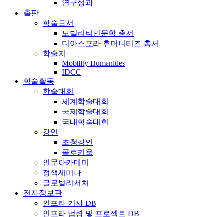
연구성과
출판
학술도서
모빌리티인문학 총서
디아스포라 휴머니티즈 총서
학술지
Mobility Humanities
IDCC
학술활동
학술대회
세계학술대회
국제학술대회
국내학술대회
강연
초청강연
콜로키움
인문아카데미
정책세미나
글로벌리서처
전자정보관
인프라 기사 DB
인프라 법령 및 프로젝트 DB