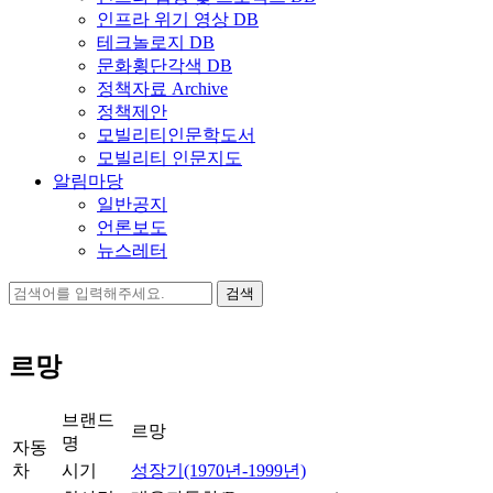
인프라 위기 영상 DB
테크놀로지 DB
문화횡단각색 DB
정책자료 Archive
정책제안
모빌리티인문학도서
모빌리티 인문지도
알림마당
일반공지
언론보도
뉴스레터
검
색:
르망
브랜드
르망
명
자동
차
시기
성장기(1970년-1999년)