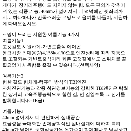
게다가, 장거리주행에도 지치지 않는 힘, 모든 편의가 갖추어
져 있는 각종 기능, 40mm가 넓어져서 더 넉넉해진 뒷좌석까
지… 하나하나가 만족스러운 르망으로 올여름 나들이, 시원하
게 다녀오십시오.
르망이 드리는 시원한 여름기능 4가지
여름기능1
고갯길도 시원하게-가변토출식 에어콘
동급차종 최대용량(4,155kcal/h)으로 엔진상태에 따라 자동으
로 조절되는 가변토출식이라 힘든 고갯길에서도 스위치를 끌
필요없이 시원함을 즐길 수 있습니다.(선택사양)
여름기능2
험한 길도 힘차게-컴퓨터 방식의 TBI엔진
자체진단기능과 각종 첨단경보기능의 강력한 TBI엔진은 탁월
한 장거리 고속주행능력으로 험한 길, 먼 길일수록 그 진가를
발휘합니다.(GTE급)
여름기능3
40mm 넓어져서 더 편안하게-실내공간
효율성을 극대화한 인체공학적인 실내설계에 더하여 특히
40mm가 넓어진 뒷좌석공간은 온가족이 함께떠나도 넉넉하고