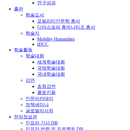
연구성과
출판
학술도서
모빌리티인문학 총서
디아스포라 휴머니티즈 총서
학술지
Mobility Humanities
IDCC
학술활동
학술대회
세계학술대회
국제학술대회
국내학술대회
강연
초청강연
콜로키움
인문아카데미
정책세미나
글로벌리서처
전자정보관
인프라 기사 DB
인프라 법령 및 프로젝트 DB