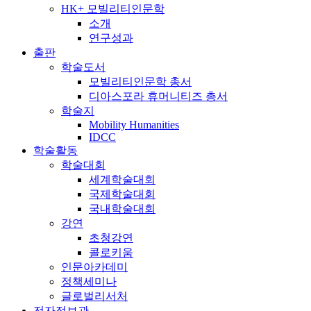
HK+ 모빌리티인문학
소개
연구성과
출판
학술도서
모빌리티인문학 총서
디아스포라 휴머니티즈 총서
학술지
Mobility Humanities
IDCC
학술활동
학술대회
세계학술대회
국제학술대회
국내학술대회
강연
초청강연
콜로키움
인문아카데미
정책세미나
글로벌리서처
전자정보관