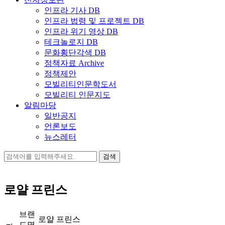
인프라 기사 DB
인프라 법령 및 프로젝트 DB
인프라 위기 영상 DB
테크놀로지 DB
문화횡단각색 DB
정책자료 Archive
정책제안
모빌리티인문학도서
모빌리티 인문지도
알림마당
일반공지
언론보도
뉴스레터
검
색:
로얄 프린스
브랜
로얄 프린스
드명