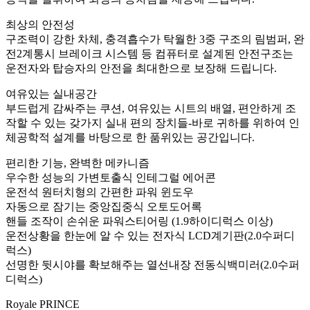
최상의 안전성
구조력이 강한 차체, 충격흡수가 탁월한 3중 구조의 림범퍼, 완
전2계통시 브레이크 시스템 등 컴퓨터로 설계된 안전구조는
운전자와 탑승자의 안전을 최대한으로 보장해 드립니다.
여유있는 실내공간
부드럽게 감싸주는 쿠션, 여유있는 시트의 배열, 편안하게 조
작할 수 있는 갖가지 실내 편의 장치들-바로 귀하를 위하여 인
체공학적 설계를 바탕으로 한 품위있는 공간입니다.
편리한 기능, 완벽한 메카니즘
우수한 성능의 가변토출식 인테그럴 에어콘
운전석 원터치형의 간편한 파워 윈도우
자동으로 잠기는 중앙집중식 오토도어록
핸들 조작이 손쉬운 파워스티어링 (1.9하이디럭스 이상)
운전상황을 한눈에 알 수 있는 전자식 LCD계기판(2.0수퍼디
럭스)
선명한 뒷시야를 확보해주는 열선내장 전동식백미러(2.0수퍼
디럭스)
Royale PRINCE