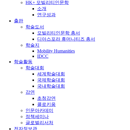
HK+ 모빌리티인문학
소개
연구성과
출판
학술도서
모빌리티인문학 총서
디아스포라 휴머니티즈 총서
학술지
Mobility Humanities
IDCC
학술활동
학술대회
세계학술대회
국제학술대회
국내학술대회
강연
초청강연
콜로키움
인문아카데미
정책세미나
글로벌리서처
전자정보관