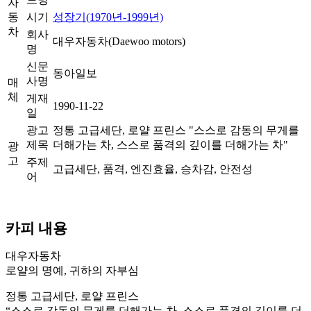
자
동
시기
성장기(1970년-1999년)
차
회사
대우자동차(Daewoo motors)
명
신문
동아일보
사명
매
체
게재
1990-11-22
일
광고
정통 고급세단, 로얄 프린스 "스스로 감동의 무게를
제목
더해가는 차, 스스로 품격의 깊이를 더해가는 차"
광
고
주제
고급세단, 품격, 엔진효율, 승차감, 안전성
어
카피 내용
대우자동차
로얄의 명예, 귀하의 자부심
정통 고급세단, 로얄 프린스
“스스로 감동의 무게를 더해가는 차, 스스로 품격의 깊이를 더