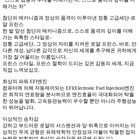
해가는 차”
첨단의 메카니즘과 정상의 품격이 이루어낸 정통 고급세단-로
얄 프린스
한 발 앞선 첨단의 메카니즘으로, 스스로 품격의 깊이를 더해
가는 독특한 스타일로-
정통 고급세단, 그 정상의 자리를 지켜온 로얄 프린스. 바로, 만
다른 개성, 남다른 감각으로 자신의 세계를 추구해온 귀하에게
가장 잘 어울리는 이름입니다.
프린스 스타일, 프린스 철학이 드리는 깊은 감동의 세계, 지금
직접 느껴보싮오.
최상의 파워 EFI엔진
컴퓨터에 의해 자동제어되는 EFI(Electronic Fuel Injection)엔진
은 최적의 연료량을 분사하므로 엔진효율이 극대화되어 탁월
한 성능을 발휘, 고속등판능력이 우수할 뿐만 아니라 주행성능
이 뛰어납니다.
이상적인 승차감
강하고 부드러운 로얄의 서스펜션과 앞·뒤축으로 이어지는 이
상적인 무게 균형은 유체역학적 안정성과 더불어 탁월한 접지
능력을 발휘하여 최상의 승차감을 제공해 드립니다.