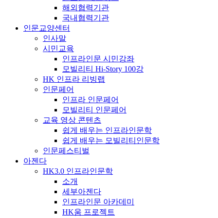
해외협력기관
국내협력기관
인문교양센터
인사말
시민교육
인프라인문 시민강좌
모빌리티 Hi-Story 100강
HK 인프라 리빙랩
인문페어
인프라 인문페어
모빌리티 인문페어
교육 영상 콘텐츠
쉽게 배우는 인프라인문학
쉽게 배우는 모빌리티인문학
인문페스티벌
아젠다
HK3.0 인프라인문학
소개
세부아젠다
인프라인문 아카데미
HK움 프로젝트