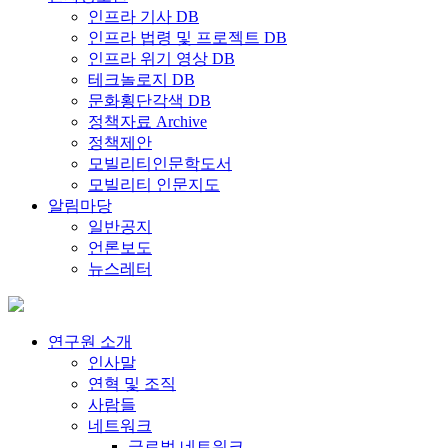
인프라 기사 DB
인프라 법령 및 프로젝트 DB
인프라 위기 영상 DB
테크놀로지 DB
문화횡단각색 DB
정책자료 Archive
정책제안
모빌리티인문학도서
모빌리티 인문지도
알림마당
일반공지
언론보도
뉴스레터
연구원 소개
인사말
연혁 및 조직
사람들
네트워크
글로벌 네트워크