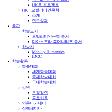
HK움 프로젝트
HK+ 모빌리티인문학
소개
연구성과
출판
학술도서
모빌리티인문학 총서
디아스포라 휴머니티즈 총서
학술지
Mobility Humanities
IDCC
학술활동
학술대회
세계학술대회
국제학술대회
국내학술대회
강연
초청강연
콜로키움
인문아카데미
정책세미나