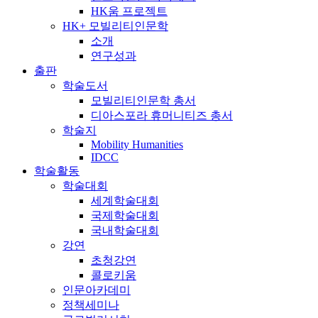
HK움 프로젝트
HK+ 모빌리티인문학
소개
연구성과
출판
학술도서
모빌리티인문학 총서
디아스포라 휴머니티즈 총서
학술지
Mobility Humanities
IDCC
학술활동
학술대회
세계학술대회
국제학술대회
국내학술대회
강연
초청강연
콜로키움
인문아카데미
정책세미나