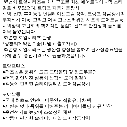
’85년형 로얄시리즈는 차체구조를 최신 에어로다이나믹 스타
일로 바꾸었으며, 트렁크 자동개문장치
채택, 신형 후미등및 벤틸레이션그릴 장착, 트렁크 잠금장치의
부착위치 이동, 그리고 더욱 고급스러워진 시트와 도어트림등
내외장의 고급화와 획기적인 품질개선으로 안전성과 품위를
더욱 높였읍니다.
’85년형 로얄시리즈 탄생
*성황리게약접수중(12월초 출고개시)
’85년형 로얄시리즈는 생산성 향상을 통하여 원가상승요인을
자체 흡수, 종전가격으로 공급하겠읍니다.
로얄프린스
●격조높은 품위의 고급 드립몰딩 및 윈도우몰딩
●더욱 편안해진 살롱형 삼점식 도어 팔걸이
●작동이 편리한 슬라이딩타입 도어잠금장치
로야살롱
●국내 최초로 앞면에 이중안전접합유리 채택
●세련된 멋과 품위를 더해주는 리어바디몰딩 신규 부착
●운전석시트 높낮이 조절장치 채택
●작동이 편리한 슬라이딩타입 도어잠금장치