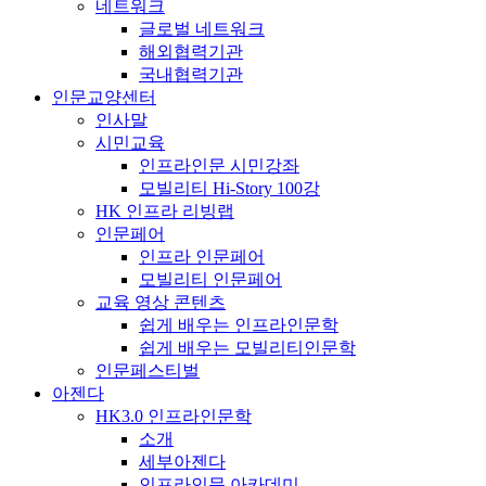
네트워크
글로벌 네트워크
해외협력기관
국내협력기관
인문교양센터
인사말
시민교육
인프라인문 시민강좌
모빌리티 Hi-Story 100강
HK 인프라 리빙랩
인문페어
인프라 인문페어
모빌리티 인문페어
교육 영상 콘텐츠
쉽게 배우는 인프라인문학
쉽게 배우는 모빌리티인문학
인문페스티벌
아젠다
HK3.0 인프라인문학
소개
세부아젠다
인프라인문 아카데미