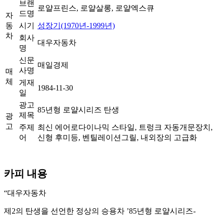
브랜
로얄프린스, 로얄살롱, 로얄엑스큐
드명
자
동
시기
성장기(1970년-1999년)
차
회사
대우자동차
명
신문
매일경제
사명
매
체
게재
1984-11-30
일
광고
85년형 로얄시리즈 탄생
제목
광
고
주제
최신 에어로다이나믹 스타일, 트렁크 자동개문장치,
어
신형 후미등, 벤틸레이션그릴, 내외장의 고급화
카피 내용
“대우자동차
제2의 탄생을 선언한 정상의 승용차 ’85년형 로얄시리즈-