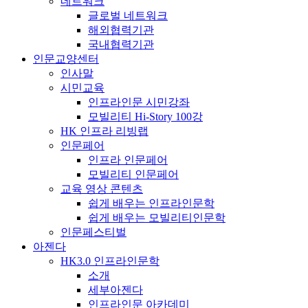
네트워크
글로벌 네트워크
해외협력기관
국내협력기관
인문교양센터
인사말
시민교육
인프라인문 시민강좌
모빌리티 Hi-Story 100강
HK 인프라 리빙랩
인문페어
인프라 인문페어
모빌리티 인문페어
교육 영상 콘텐츠
쉽게 배우는 인프라인문학
쉽게 배우는 모빌리티인문학
인문페스티벌
아젠다
HK3.0 인프라인문학
소개
세부아젠다
인프라인문 아카데미