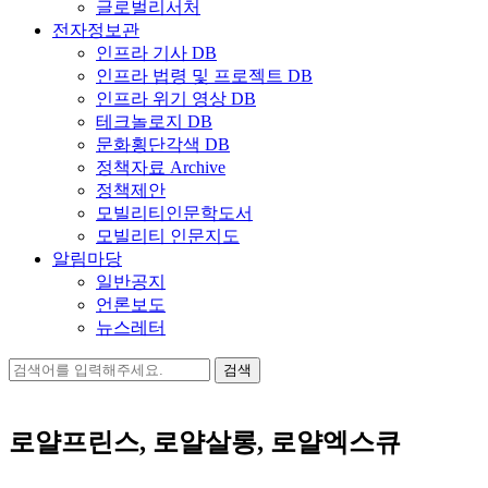
글로벌리서처
전자정보관
인프라 기사 DB
인프라 법령 및 프로젝트 DB
인프라 위기 영상 DB
테크놀로지 DB
문화횡단각색 DB
정책자료 Archive
정책제안
모빌리티인문학도서
모빌리티 인문지도
알림마당
일반공지
언론보도
뉴스레터
검
색:
로얄프린스, 로얄살롱, 로얄엑스큐