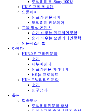
모빌리티 Hi-Story 100강
HK 인프라 리빙랩
인문페어
인프라 인문페어
모빌리티 인문페어
교육 영상 콘텐츠
쉽게 배우는 인프라인문학
쉽게 배우는 모빌리티인문학
인문페스티벌
아젠다
HK3.0 인프라인문학
소개
세부아젠다
인프라인문 아카데미
HK움 프로젝트
HK+ 모빌리티인문학
소개
연구성과
출판
학술도서
모빌리티인문학 총서
디아스포라 휴머니티즈 총서