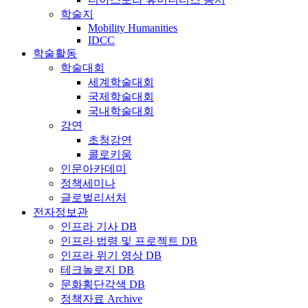
학술지
Mobility Humanities
IDCC
학술활동
학술대회
세계학술대회
국제학술대회
국내학술대회
강연
초청강연
콜로키움
인문아카데미
정책세미나
글로벌리서처
전자정보관
인프라 기사 DB
인프라 법령 및 프로젝트 DB
인프라 위기 영상 DB
테크놀로지 DB
문화횡단각색 DB
정책자료 Archive