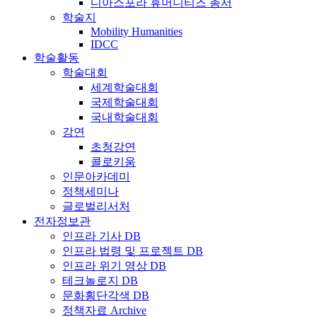
디아스포라 휴머니티즈 총서
학술지
Mobility Humanities
IDCC
학술활동
학술대회
세계학술대회
국제학술대회
국내학술대회
강연
초청강연
콜로키움
인문아카데미
정책세미나
글로벌리서처
전자정보관
인프라 기사 DB
인프라 법령 및 프로젝트 DB
인프라 위기 영상 DB
테크놀로지 DB
문화횡단각색 DB
정책자료 Archive