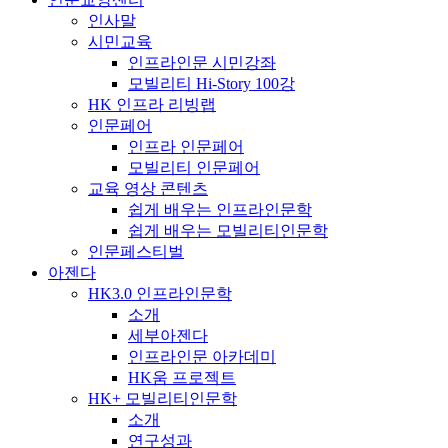
인사말
시민교육
인프라인문 시민강좌
모빌리티 Hi-Story 100강
HK 인프라 리빙랩
인문페어
인프라 인문페어
모빌리티 인문페어
교육 영상 콘텐츠
쉽게 배우는 인프라인문학
쉽게 배우는 모빌리티인문학
인문페스티벌
아젠다
HK3.0 인프라인문학
소개
세부아젠다
인프라인문 아카데미
HK움 프로젝트
HK+ 모빌리티인문학
소개
연구성과