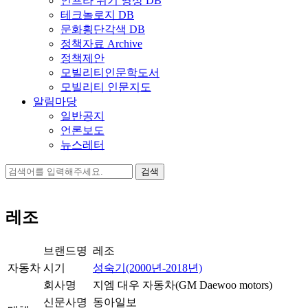
인프라 위기 영상 DB
테크놀로지 DB
문화횡단각색 DB
정책자료 Archive
정책제안
모빌리티인문학도서
모빌리티 인문지도
알림마당
일반공지
언론보도
뉴스레터
검
색:
레조
브랜드명
레조
자동차
시기
성숙기(2000년-2018년)
회사명
지엠 대우 자동차(GM Daewoo motors)
신문사명
동아일보