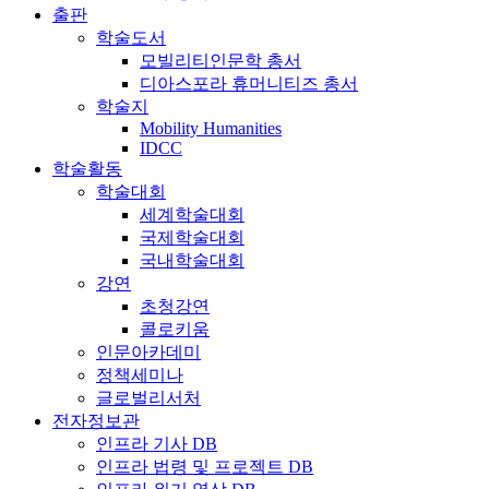
출판
학술도서
모빌리티인문학 총서
디아스포라 휴머니티즈 총서
학술지
Mobility Humanities
IDCC
학술활동
학술대회
세계학술대회
국제학술대회
국내학술대회
강연
초청강연
콜로키움
인문아카데미
정책세미나
글로벌리서처
전자정보관
인프라 기사 DB
인프라 법령 및 프로젝트 DB