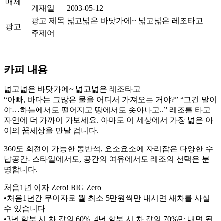
매체
게재일
2003-05-12
광고 제목
넓고넓은 바닷가에~ 넓고넓은 레조타고
광고
주제어
카피 내용
넓고넓은 바닷가에~ 넓고넓은 레조타고
“아빠, 바다는 그많은 물을 어디서 가져오는 거야?” “그건 말이
야…하늘에서도 떨어지고 땅에서도 솟아나고..” 레조를 타고
자연에 더 가까이 가보세요. 아마도 이 세상에서 가장 넓은 아
이의 꿈세상을 만날 겁니다.
360도 회전이 가능한 동반석, 요소요소에 자리잡은 다양한 수
납공간- 스타일에서도, 공간의 여유에서도 레조의 선택은 분
명합니다.
처음1년 이자 Zero! BIG Zero
•처음1년간 무이자로 월 최소 5만원씩만 내시면 새차를 사실
수 있습니다
•3년 할부 시 차 값의 60%, 4년 할부 시 차 값의 70%만 내면 됩