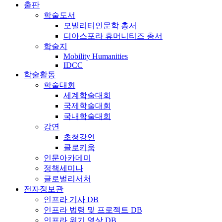
출판
학술도서
모빌리티인문학 총서
디아스포라 휴머니티즈 총서
학술지
Mobility Humanities
IDCC
학술활동
학술대회
세계학술대회
국제학술대회
국내학술대회
강연
초청강연
콜로키움
인문아카데미
정책세미나
글로벌리서처
전자정보관
인프라 기사 DB
인프라 법령 및 프로젝트 DB
인프라 위기 영상 DB