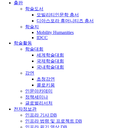
출판
학술도서
모빌리티인문학 총서
디아스포라 휴머니티즈 총서
학술지
Mobility Humanities
IDCC
학술활동
학술대회
세계학술대회
국제학술대회
국내학술대회
강연
초청강연
콜로키움
인문아카데미
정책세미나
글로벌리서처
전자정보관
인프라 기사 DB
인프라 법령 및 프로젝트 DB
인프라 위기 영상 DB