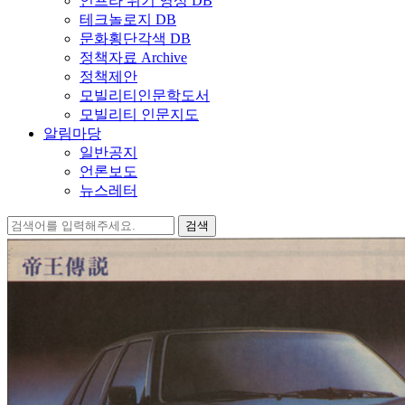
인프라 위기 영상 DB
테크놀로지 DB
문화횡단각색 DB
정책자료 Archive
정책제안
모빌리티인문학도서
모빌리티 인문지도
알림마당
일반공지
언론보도
뉴스레터
검
색: