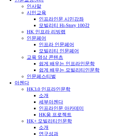
인사말
시민교육
인프라인문 시민강좌
모빌리티 Hi-Story 100강
HK 인프라 리빙랩
인문페어
인프라 인문페어
모빌리티 인문페어
교육 영상 콘텐츠
쉽게 배우는 인프라인문학
쉽게 배우는 모빌리티인문학
인문페스티벌
아젠다
HK3.0 인프라인문학
소개
세부아젠다
인프라인문 아카데미
HK움 프로젝트
HK+ 모빌리티인문학
소개
연구성과