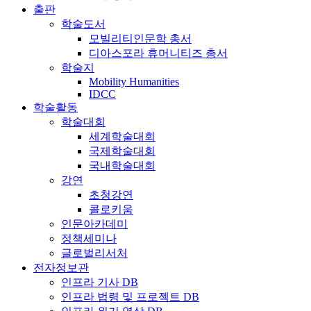
출판
학술도서
모빌리티인문학 총서
디아스포라 휴머니티즈 총서
학술지
Mobility Humanities
IDCC
학술활동
학술대회
세계학술대회
국제학술대회
국내학술대회
강연
초청강연
콜로키움
인문아카데미
정책세미나
글로벌리서처
전자정보관
인프라 기사 DB
인프라 법령 및 프로젝트 DB