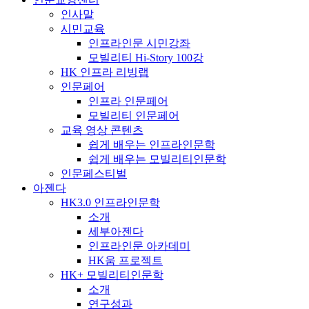
인사말
시민교육
인프라인문 시민강좌
모빌리티 Hi-Story 100강
HK 인프라 리빙랩
인문페어
인프라 인문페어
모빌리티 인문페어
교육 영상 콘텐츠
쉽게 배우는 인프라인문학
쉽게 배우는 모빌리티인문학
인문페스티벌
아젠다
HK3.0 인프라인문학
소개
세부아젠다
인프라인문 아카데미
HK움 프로젝트
HK+ 모빌리티인문학
소개
연구성과