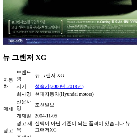
뉴 그랜저 XG
브랜드
뉴 그랜저 XG
명
자동
차
시기
성숙기(2000년-2018년)
회사명
현대자동차(Hyundai motors)
신문사
조선일보
명
매체
게재일
2004-11-05
광고 제
선택이 아닌 기준이 되는 품격이 있습니다 뉴
목
그랜저XG
광고