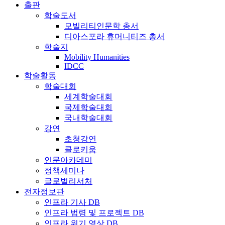
출판
학술도서
모빌리티인문학 총서
디아스포라 휴머니티즈 총서
학술지
Mobility Humanities
IDCC
학술활동
학술대회
세계학술대회
국제학술대회
국내학술대회
강연
초청강연
콜로키움
인문아카데미
정책세미나
글로벌리서처
전자정보관
인프라 기사 DB
인프라 법령 및 프로젝트 DB
인프라 위기 영상 DB