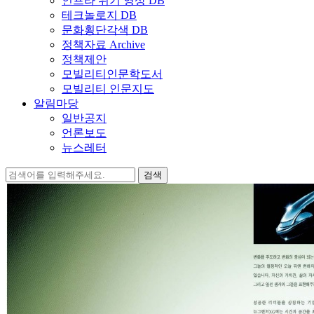
인프라 위기 영상 DB
테크놀로지 DB
문화횡단각색 DB
정책자료 Archive
정책제안
모빌리티인문학도서
모빌리티 인문지도
알림마당
일반공지
언론보도
뉴스레터
검
색: