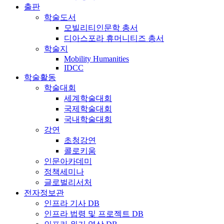
출판
학술도서
모빌리티인문학 총서
디아스포라 휴머니티즈 총서
학술지
Mobility Humanities
IDCC
학술활동
학술대회
세계학술대회
국제학술대회
국내학술대회
강연
초청강연
콜로키움
인문아카데미
정책세미나
글로벌리서처
전자정보관
인프라 기사 DB
인프라 법령 및 프로젝트 DB