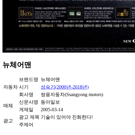
뉴체어맨
브랜드명
뉴체어맨
자동차
시기
성숙기(2000년-2018년)
회사명
쌍용자동차(Ssangyong motors)
신문사명
동아일보
매체
게재일
2005-03-14
광고 제목
기술이 있어야 진화한다!
광고
주제어