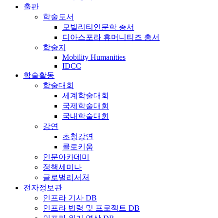
출판
학술도서
모빌리티인문학 총서
디아스포라 휴머니티즈 총서
학술지
Mobility Humanities
IDCC
학술활동
학술대회
세계학술대회
국제학술대회
국내학술대회
강연
초청강연
콜로키움
인문아카데미
정책세미나
글로벌리서처
전자정보관
인프라 기사 DB
인프라 법령 및 프로젝트 DB