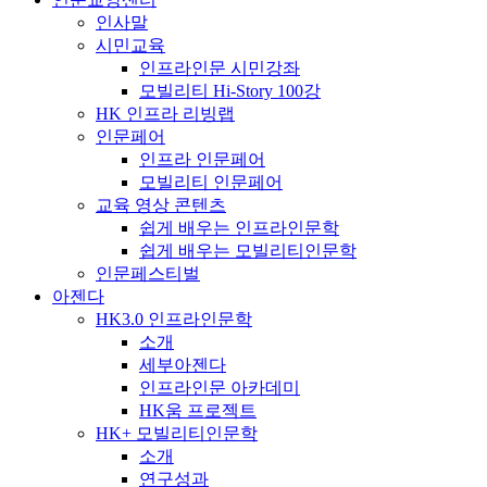
인사말
시민교육
인프라인문 시민강좌
모빌리티 Hi-Story 100강
HK 인프라 리빙랩
인문페어
인프라 인문페어
모빌리티 인문페어
교육 영상 콘텐츠
쉽게 배우는 인프라인문학
쉽게 배우는 모빌리티인문학
인문페스티벌
아젠다
HK3.0 인프라인문학
소개
세부아젠다
인프라인문 아카데미
HK움 프로젝트
HK+ 모빌리티인문학
소개
연구성과