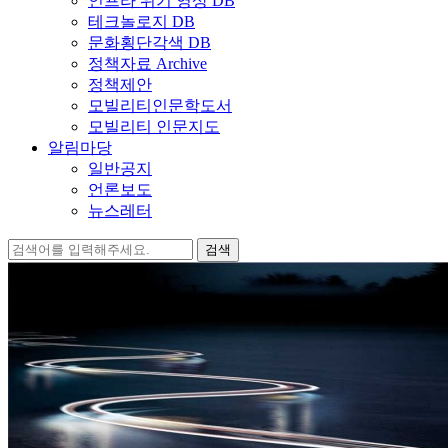
인프라 위기 영상 DB
테크놀로지 DB
문화횡단각색 DB
정책자료 Archive
정책제안
모빌리티인문학도서
모빌리티 인문지도
알림마당
일반공지
언론보도
뉴스레터
검
색: