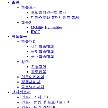
출판
학술도서
모빌리티인문학 총서
디아스포라 휴머니티즈 총서
학술지
Mobility Humanities
IDCC
학술활동
학술대회
세계학술대회
국제학술대회
국내학술대회
강연
초청강연
콜로키움
인문아카데미
정책세미나
글로벌리서처
전자정보관
인프라 기사 DB
인프라 법령 및 프로젝트 DB
인프라 위기 영상 DB