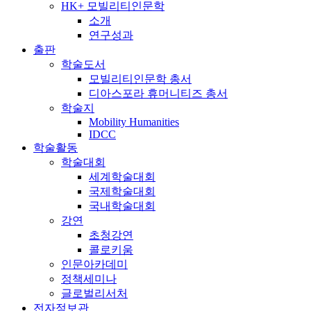
HK+ 모빌리티인문학
소개
연구성과
출판
학술도서
모빌리티인문학 총서
디아스포라 휴머니티즈 총서
학술지
Mobility Humanities
IDCC
학술활동
학술대회
세계학술대회
국제학술대회
국내학술대회
강연
초청강연
콜로키움
인문아카데미
정책세미나
글로벌리서처
전자정보관