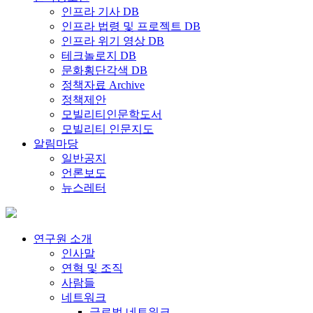
인프라 기사 DB
인프라 법령 및 프로젝트 DB
인프라 위기 영상 DB
테크놀로지 DB
문화횡단각색 DB
정책자료 Archive
정책제안
모빌리티인문학도서
모빌리티 인문지도
알림마당
일반공지
언론보도
뉴스레터
연구원 소개
인사말
연혁 및 조직
사람들
네트워크
글로벌 네트워크