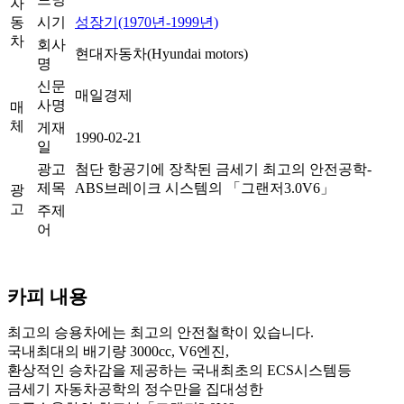
자
동
시기
성장기(1970년-1999년)
차
회사
현대자동차(Hyundai motors)
명
신문
매일경제
사명
매
체
게재
1990-02-21
일
광고
첨단 항공기에 장착된 금세기 최고의 안전공학-
제목
ABS브레이크 시스템의 「그랜저3.0V6」
광
고
주제
어
카피 내용
최고의 승용차에는 최고의 안전철학이 있습니다.
국내최대의 배기량 3000cc, V6엔진,
환상적인 승차감을 제공하는 국내최초의 ECS시스템등
금세기 자동차공학의 정수만을 집대성한