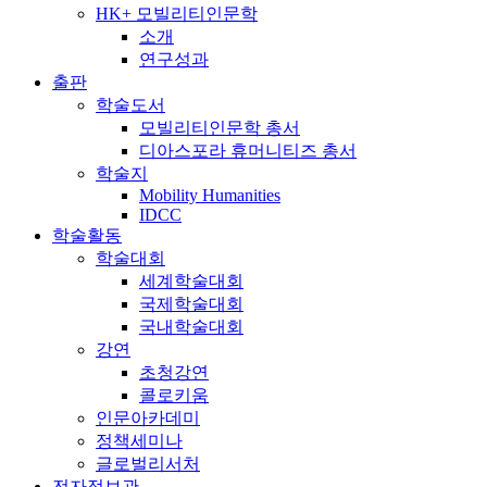
HK+ 모빌리티인문학
소개
연구성과
출판
학술도서
모빌리티인문학 총서
디아스포라 휴머니티즈 총서
학술지
Mobility Humanities
IDCC
학술활동
학술대회
세계학술대회
국제학술대회
국내학술대회
강연
초청강연
콜로키움
인문아카데미
정책세미나
글로벌리서처
전자정보관