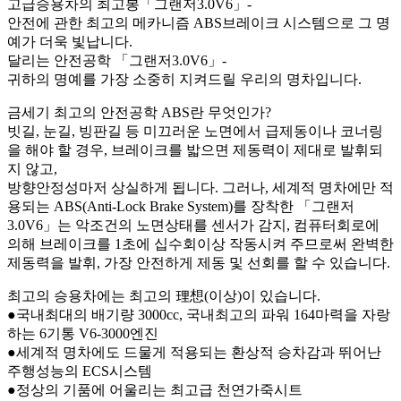
고급승용차의 최고봉「그랜저3.0V6」-
안전에 관한 최고의 메카니즘 ABS브레이크 시스템으로 그 명
예가 더욱 빛납니다.
달리는 안전공학 「그랜저3.0V6」-
귀하의 명예를 가장 소중히 지켜드릴 우리의 명차입니다.
금세기 최고의 안전공학 ABS란 무엇인가?
빗길, 눈길, 빙판길 등 미끄러운 노면에서 급제동이나 코너링
을 해야 할 경우, 브레이크를 밟으면 제동력이 제대로 발휘되
지 않고,
방향안정성마저 상실하게 됩니다. 그러나, 세계적 명차에만 적
용되는 ABS(Anti-Lock Brake System)를 장착한 「그랜저
3.0V6」는 악조건의 노면상태를 센서가 감지, 컴퓨터회로에
의해 브레이크를 1초에 십수회이상 작동시켜 주므로써 완벽한
제동력을 발휘, 가장 안전하게 제동 및 선회를 할 수 있습니다.
최고의 승용차에는 최고의 理想(이상)이 있습니다.
●국내최대의 배기량 3000cc, 국내최고의 파워 164마력을 자랑
하는 6기통 V6-3000엔진
●세계적 명차에도 드물게 적용되는 환상적 승차감과 뛰어난
주행성능의 ECS시스템
●정상의 기품에 어울리는 최고급 천연가죽시트