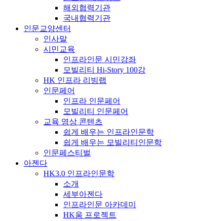
해외협력기관
국내협력기관
인문교양센터
인사말
시민교육
인프라인문 시민강좌
모빌리티 Hi-Story 100강
HK 인프라 리빙랩
인문페어
인프라 인문페어
모빌리티 인문페어
교육 영상 콘텐츠
쉽게 배우는 인프라인문학
쉽게 배우는 모빌리티인문학
인문페스티벌
아젠다
HK3.0 인프라인문학
소개
세부아젠다
인프라인문 아카데미
HK움 프로젝트