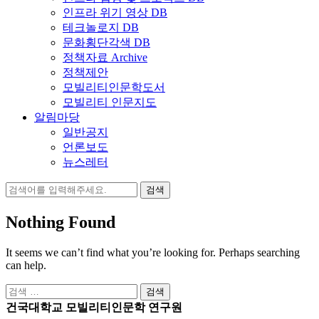
인프라 위기 영상 DB
테크놀로지 DB
문화횡단각색 DB
정책자료 Archive
정책제안
모빌리티인문학도서
모빌리티 인문지도
알림마당
일반공지
언론보도
뉴스레터
검
색:
Nothing Found
It seems we can’t find what you’re looking for. Perhaps searching
can help.
검
색:
건국대학교 모빌리티인문학 연구원