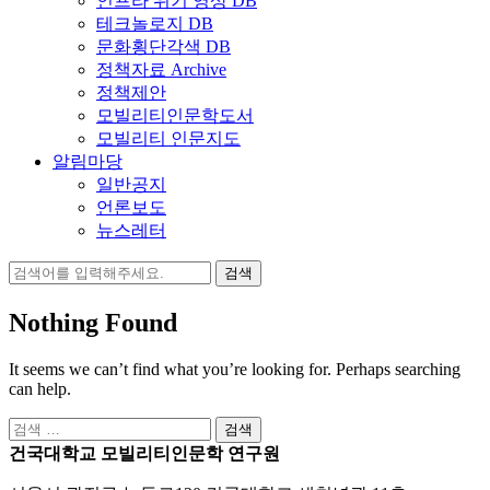
인프라 위기 영상 DB
테크놀로지 DB
문화횡단각색 DB
정책자료 Archive
정책제안
모빌리티인문학도서
모빌리티 인문지도
알림마당
일반공지
언론보도
뉴스레터
검
색:
Nothing Found
It seems we can’t find what you’re looking for. Perhaps searching
can help.
검
색:
건국대학교 모빌리티인문학 연구원