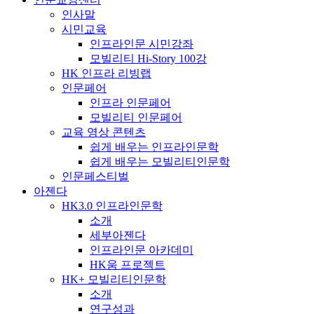
인사말
시민교육
인프라인문 시민강좌
모빌리티 Hi-Story 100강
HK 인프라 리빙랩
인문페어
인프라 인문페어
모빌리티 인문페어
교육 영상 콘텐츠
쉽게 배우는 인프라인문학
쉽게 배우는 모빌리티인문학
인문페스티벌
아젠다
HK3.0 인프라인문학
소개
세부아젠다
인프라인문 아카데미
HK움 프로젝트
HK+ 모빌리티인문학
소개
연구성과