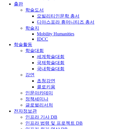
출판
학술도서
모빌리티인문학 총서
디아스포라 휴머니티즈 총서
학술지
Mobility Humanities
IDCC
학술활동
학술대회
세계학술대회
국제학술대회
국내학술대회
강연
초청강연
콜로키움
인문아카데미
정책세미나
글로벌리서처
전자정보관
인프라 기사 DB
인프라 법령 및 프로젝트 DB