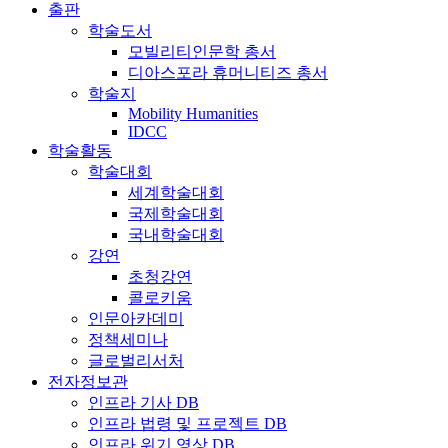
출판
학술도서
모빌리티인문학 총서
디아스포라 휴머니티즈 총서
학술지
Mobility Humanities
IDCC
학술활동
학술대회
세계학술대회
국제학술대회
국내학술대회
강연
초청강연
콜로키움
인문아카데미
정책세미나
글로벌리서처
전자정보관
인프라 기사 DB
인프라 법령 및 프로젝트 DB
인프라 위기 영상 DB