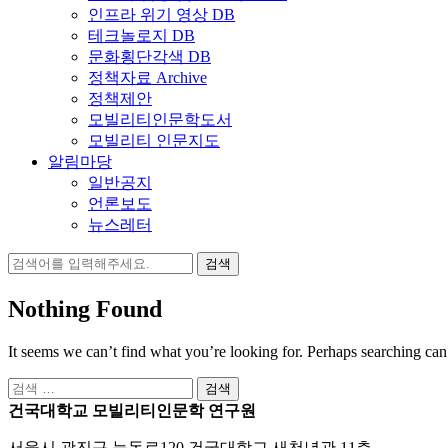
인프라 위기 영상 DB
테크놀로지 DB
문화횡단각색 DB
정책자료 Archive
정책제안
모빌리티인문학도서
모빌리티 인문지도
알림마당
일반공지
언론보도
뉴스레터
검
색:
Nothing Found
It seems we can’t find what you’re looking for. Perhaps searching can
검
색:
건국대학교 모빌리티인문학 연구원
서울시 광진구 능동로120 건국대학교 새천년관 11층