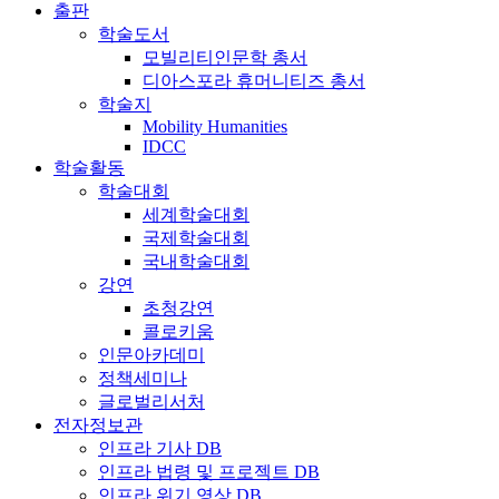
출판
학술도서
모빌리티인문학 총서
디아스포라 휴머니티즈 총서
학술지
Mobility Humanities
IDCC
학술활동
학술대회
세계학술대회
국제학술대회
국내학술대회
강연
초청강연
콜로키움
인문아카데미
정책세미나
글로벌리서처
전자정보관
인프라 기사 DB
인프라 법령 및 프로젝트 DB
인프라 위기 영상 DB