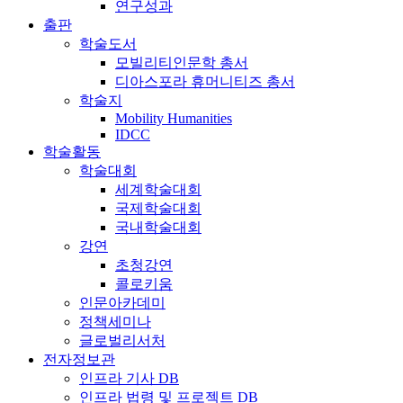
연구성과
출판
학술도서
모빌리티인문학 총서
디아스포라 휴머니티즈 총서
학술지
Mobility Humanities
IDCC
학술활동
학술대회
세계학술대회
국제학술대회
국내학술대회
강연
초청강연
콜로키움
인문아카데미
정책세미나
글로벌리서처
전자정보관
인프라 기사 DB
인프라 법령 및 프로젝트 DB