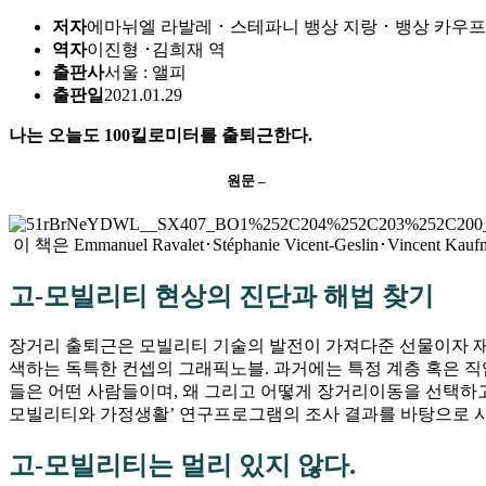
저자
에마뉘엘 라발레 ･ 스테파니 뱅상 지랑 ･ 뱅상 카우
역자
이진형 ･김희재 역
출판사
서울 : 앨피
출판일
2021.01.29
나는 오늘도 100킬로미터를 출퇴근한다.
원문 –
이 책은 Emmanuel Ravalet･Stéphanie Vicent-Geslin･Vincent Kau
고-모빌리티 현상의 진단과 해법 찾기
장거리 출퇴근은 모빌리티 기술의 발전이 가져다준 선물이자 재앙
색하는 독특한 컨셉의 그래픽노블. 과거에는 특정 계층 혹은 직업
들은 어떤 사람들이며, 왜 그리고 어떻게 장거리이동을 선택하고 수
모빌리티와 가정생활’ 연구프로그램의 조사 결과를 바탕으로 사
고-모빌리티는 멀리 있지 않다.