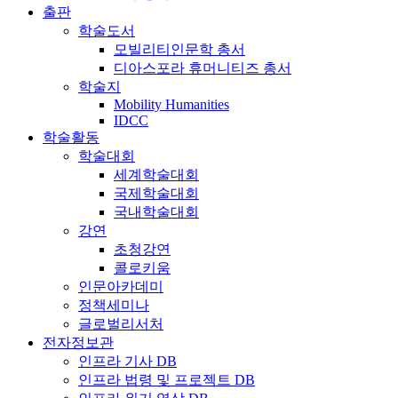
출판
학술도서
모빌리티인문학 총서
디아스포라 휴머니티즈 총서
학술지
Mobility Humanities
IDCC
학술활동
학술대회
세계학술대회
국제학술대회
국내학술대회
강연
초청강연
콜로키움
인문아카데미
정책세미나
글로벌리서처
전자정보관
인프라 기사 DB
인프라 법령 및 프로젝트 DB