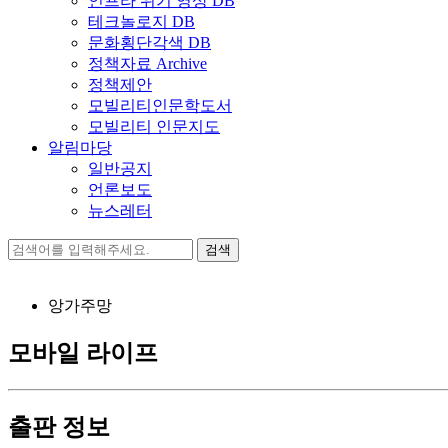
인프라 위기 영상 DB
테크놀로지 DB
문화횡단각색 DB
정책자료 Archive
정책제안
모빌리티인문학도서
모빌리티 인문지도
알림마당
일반공지
언론보도
뉴스레터
검
색:
앙가주망
모바일 라이프
출판 정보