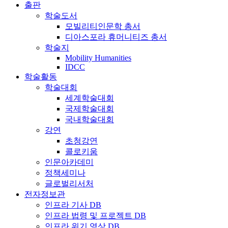
출판
학술도서
모빌리티인문학 총서
디아스포라 휴머니티즈 총서
학술지
Mobility Humanities
IDCC
학술활동
학술대회
세계학술대회
국제학술대회
국내학술대회
강연
초청강연
콜로키움
인문아카데미
정책세미나
글로벌리서처
전자정보관
인프라 기사 DB
인프라 법령 및 프로젝트 DB
인프라 위기 영상 DB