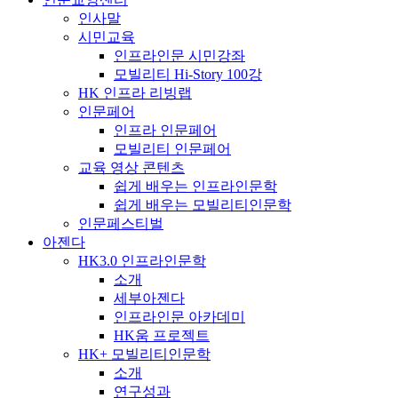
인사말
시민교육
인프라인문 시민강좌
모빌리티 Hi-Story 100강
HK 인프라 리빙랩
인문페어
인프라 인문페어
모빌리티 인문페어
교육 영상 콘텐츠
쉽게 배우는 인프라인문학
쉽게 배우는 모빌리티인문학
인문페스티벌
아젠다
HK3.0 인프라인문학
소개
세부아젠다
인프라인문 아카데미
HK움 프로젝트
HK+ 모빌리티인문학
소개
연구성과