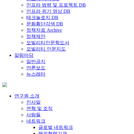
인프라 법령 및 프로젝트 DB
인프라 위기 영상 DB
테크놀로지 DB
문화횡단각색 DB
정책자료 Archive
정책제안
모빌리티인문학도서
모빌리티 인문지도
알림마당
일반공지
언론보도
뉴스레터
연구원 소개
인사말
연혁 및 조직
사람들
네트워크
글로벌 네트워크
해외협력기관