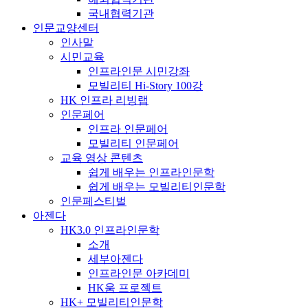
국내협력기관
인문교양센터
인사말
시민교육
인프라인문 시민강좌
모빌리티 Hi-Story 100강
HK 인프라 리빙랩
인문페어
인프라 인문페어
모빌리티 인문페어
교육 영상 콘텐츠
쉽게 배우는 인프라인문학
쉽게 배우는 모빌리티인문학
인문페스티벌
아젠다
HK3.0 인프라인문학
소개
세부아젠다
인프라인문 아카데미
HK움 프로젝트
HK+ 모빌리티인문학