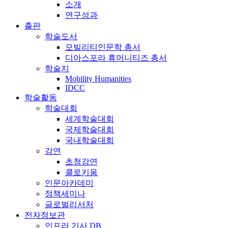
소개
연구성과
출판
학술도서
모빌리티인문학 총서
디아스포라 휴머니티즈 총서
학술지
Mobility Humanities
IDCC
학술활동
학술대회
세계학술대회
국제학술대회
국내학술대회
강연
초청강연
콜로키움
인문아카데미
정책세미나
글로벌리서처
전자정보관
인프라 기사 DB