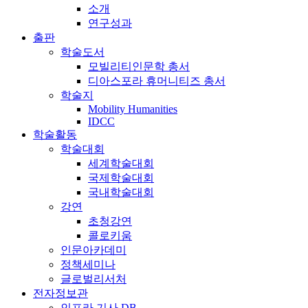
소개
연구성과
출판
학술도서
모빌리티인문학 총서
디아스포라 휴머니티즈 총서
학술지
Mobility Humanities
IDCC
학술활동
학술대회
세계학술대회
국제학술대회
국내학술대회
강연
초청강연
콜로키움
인문아카데미
정책세미나
글로벌리서처
전자정보관
인프라 기사 DB