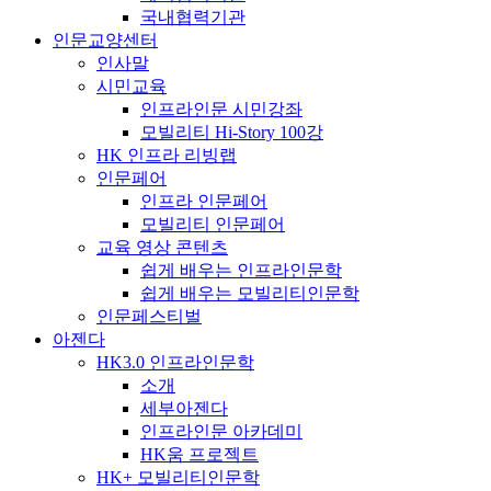
국내협력기관
인문교양센터
인사말
시민교육
인프라인문 시민강좌
모빌리티 Hi-Story 100강
HK 인프라 리빙랩
인문페어
인프라 인문페어
모빌리티 인문페어
교육 영상 콘텐츠
쉽게 배우는 인프라인문학
쉽게 배우는 모빌리티인문학
인문페스티벌
아젠다
HK3.0 인프라인문학
소개
세부아젠다
인프라인문 아카데미
HK움 프로젝트
HK+ 모빌리티인문학