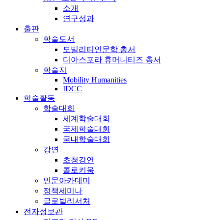
소개
연구성과
출판
학술도서
모빌리티인문학 총서
디아스포라 휴머니티즈 총서
학술지
Mobility Humanities
IDCC
학술활동
학술대회
세계학술대회
국제학술대회
국내학술대회
강연
초청강연
콜로키움
인문아카데미
정책세미나
글로벌리서처
전자정보관