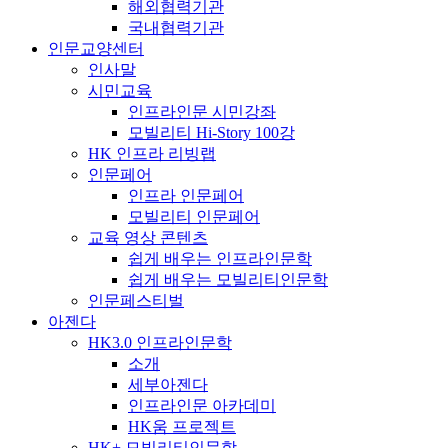
해외협력기관
국내협력기관
인문교양센터
인사말
시민교육
인프라인문 시민강좌
모빌리티 Hi-Story 100강
HK 인프라 리빙랩
인문페어
인프라 인문페어
모빌리티 인문페어
교육 영상 콘텐츠
쉽게 배우는 인프라인문학
쉽게 배우는 모빌리티인문학
인문페스티벌
아젠다
HK3.0 인프라인문학
소개
세부아젠다
인프라인문 아카데미
HK움 프로젝트
HK+ 모빌리티인문학