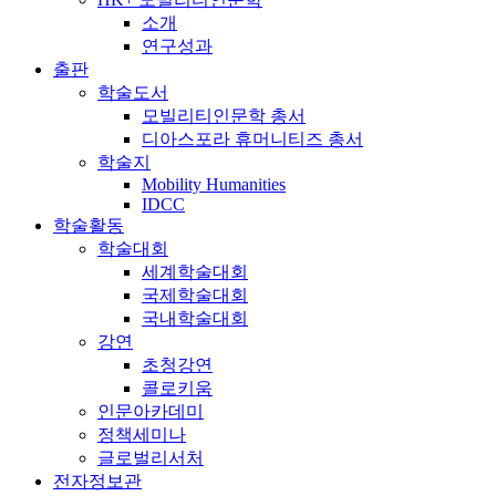
소개
연구성과
출판
학술도서
모빌리티인문학 총서
디아스포라 휴머니티즈 총서
학술지
Mobility Humanities
IDCC
학술활동
학술대회
세계학술대회
국제학술대회
국내학술대회
강연
초청강연
콜로키움
인문아카데미
정책세미나
글로벌리서처
전자정보관