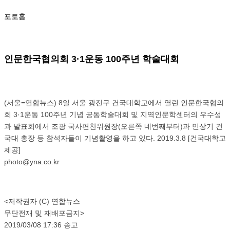
포토홈
인문한국협의회 3·1운동 100주년 학술대회
(서울=연합뉴스) 8일 서울 광진구 건국대학교에서 열린 인문한국협의
회 3·1운동 100주년 기념 공동학술대회 및 지역인문학센터의 우수성
과 발표회에서 조광 국사편찬위원장(오른쪽 네번째부터)과 민상기 건
국대 총장 등 참석자들이 기념촬영을 하고 있다. 2019.3.8 [건국대학교
제공]
photo@yna.co.kr
<저작권자 (C) 연합뉴스
무단전재 및 재배포금지>
2019/03/08 17:36 송고