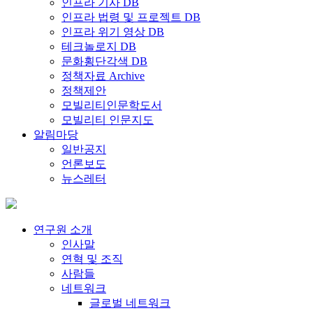
인프라 기사 DB
인프라 법령 및 프로젝트 DB
인프라 위기 영상 DB
테크놀로지 DB
문화횡단각색 DB
정책자료 Archive
정책제안
모빌리티인문학도서
모빌리티 인문지도
알림마당
일반공지
언론보도
뉴스레터
연구원 소개
인사말
연혁 및 조직
사람들
네트워크
글로벌 네트워크