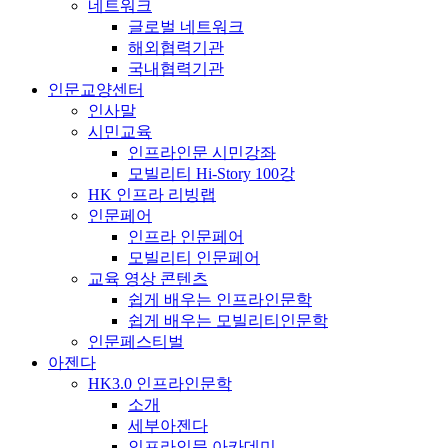
네트워크
글로벌 네트워크
해외협력기관
국내협력기관
인문교양센터
인사말
시민교육
인프라인문 시민강좌
모빌리티 Hi-Story 100강
HK 인프라 리빙랩
인문페어
인프라 인문페어
모빌리티 인문페어
교육 영상 콘텐츠
쉽게 배우는 인프라인문학
쉽게 배우는 모빌리티인문학
인문페스티벌
아젠다
HK3.0 인프라인문학
소개
세부아젠다
인프라인문 아카데미