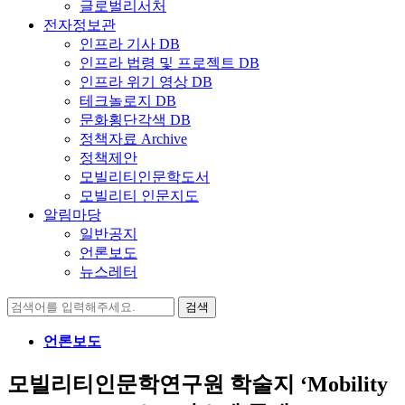
글로벌리서처
전자정보관
인프라 기사 DB
인프라 법령 및 프로젝트 DB
인프라 위기 영상 DB
테크놀로지 DB
문화횡단각색 DB
정책자료 Archive
정책제안
모빌리티인문학도서
모빌리티 인문지도
알림마당
일반공지
언론보도
뉴스레터
검
색:
언론보도
모빌리티인문학연구원 학술지 ‘Mobility