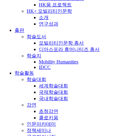
HK움 프로젝트
HK+ 모빌리티인문학
소개
연구성과
출판
학술도서
모빌리티인문학 총서
디아스포라 휴머니티즈 총서
학술지
Mobility Humanities
IDCC
학술활동
학술대회
세계학술대회
국제학술대회
국내학술대회
강연
초청강연
콜로키움
인문아카데미
정책세미나