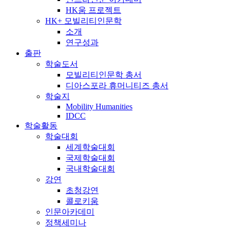
HK움 프로젝트
HK+ 모빌리티인문학
소개
연구성과
출판
학술도서
모빌리티인문학 총서
디아스포라 휴머니티즈 총서
학술지
Mobility Humanities
IDCC
학술활동
학술대회
세계학술대회
국제학술대회
국내학술대회
강연
초청강연
콜로키움
인문아카데미
정책세미나