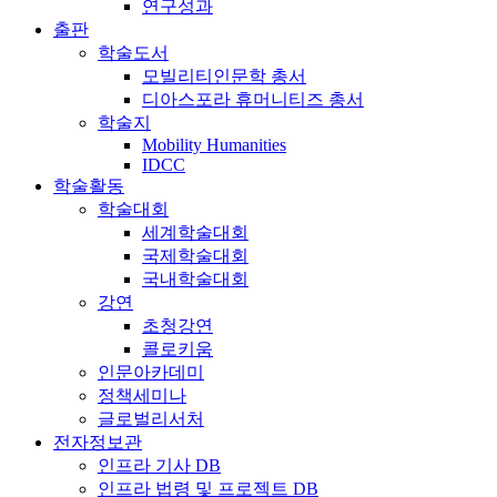
연구성과
출판
학술도서
모빌리티인문학 총서
디아스포라 휴머니티즈 총서
학술지
Mobility Humanities
IDCC
학술활동
학술대회
세계학술대회
국제학술대회
국내학술대회
강연
초청강연
콜로키움
인문아카데미
정책세미나
글로벌리서처
전자정보관
인프라 기사 DB
인프라 법령 및 프로젝트 DB