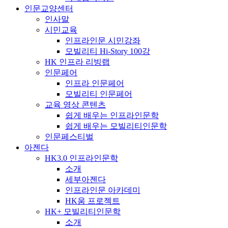
인문교양센터
인사말
시민교육
인프라인문 시민강좌
모빌리티 Hi-Story 100강
HK 인프라 리빙랩
인문페어
인프라 인문페어
모빌리티 인문페어
교육 영상 콘텐츠
쉽게 배우는 인프라인문학
쉽게 배우는 모빌리티인문학
인문페스티벌
아젠다
HK3.0 인프라인문학
소개
세부아젠다
인프라인문 아카데미
HK움 프로젝트
HK+ 모빌리티인문학
소개