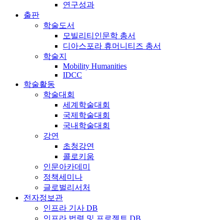
연구성과
출판
학술도서
모빌리티인문학 총서
디아스포라 휴머니티즈 총서
학술지
Mobility Humanities
IDCC
학술활동
학술대회
세계학술대회
국제학술대회
국내학술대회
강연
초청강연
콜로키움
인문아카데미
정책세미나
글로벌리서처
전자정보관
인프라 기사 DB
인프라 법령 및 프로젝트 DB