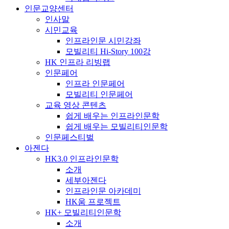
인문교양센터
인사말
시민교육
인프라인문 시민강좌
모빌리티 Hi-Story 100강
HK 인프라 리빙랩
인문페어
인프라 인문페어
모빌리티 인문페어
교육 영상 콘텐츠
쉽게 배우는 인프라인문학
쉽게 배우는 모빌리티인문학
인문페스티벌
아젠다
HK3.0 인프라인문학
소개
세부아젠다
인프라인문 아카데미
HK움 프로젝트
HK+ 모빌리티인문학
소개