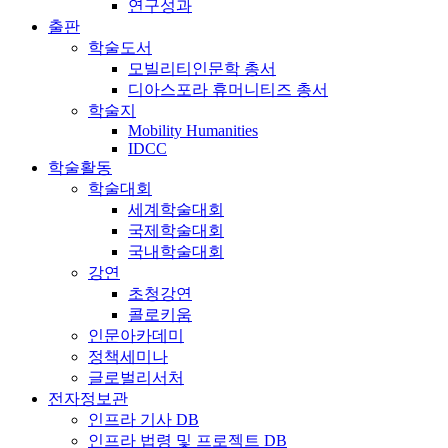
연구성과
출판
학술도서
모빌리티인문학 총서
디아스포라 휴머니티즈 총서
학술지
Mobility Humanities
IDCC
학술활동
학술대회
세계학술대회
국제학술대회
국내학술대회
강연
초청강연
콜로키움
인문아카데미
정책세미나
글로벌리서처
전자정보관
인프라 기사 DB
인프라 법령 및 프로젝트 DB