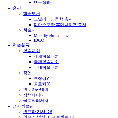
연구성과
출판
학술도서
모빌리티인문학 총서
디아스포라 휴머니티즈 총서
학술지
Mobility Humanities
IDCC
학술활동
학술대회
세계학술대회
국제학술대회
국내학술대회
강연
초청강연
콜로키움
인문아카데미
정책세미나
글로벌리서처
전자정보관
인프라 기사 DB
인프라 법령 및 프로젝트 DB