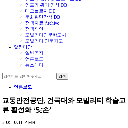
인프라 위기 영상 DB
테크놀로지 DB
문화횡단각색 DB
정책자료 Archive
정책제안
모빌리티인문학도서
모빌리티 인문지도
알림마당
일반공지
언론보도
뉴스레터
검
색:
언론보도
교통안전공단, 건국대와 모빌리티 학술교
류 활성화 ‘맞손’
2025.07.11, AMH